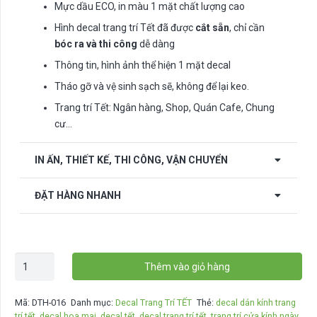
Mực dầu ECO, in màu 1 mặt chất lượng cao
Hình decal trang trí Tết đã được
cắt sẵn
, chỉ cần
bóc ra và thi công
dễ dàng
Thông tin, hình ảnh thể hiện 1 mặt decal
Tháo gỡ và vệ sinh sạch sẽ, không để lại keo.
Trang trí Tết: Ngân hàng, Shop, Quán Cafe, Chung
cư…
IN ẤN, THIẾT KẾ, THI CÔNG, VẬN CHUYỂN
ĐẶT HÀNG NHANH
Combo
Thêm vào giỏ hàng
decal
1
Mã:
DTH-016
Danh mục:
Decal Trang Trí TẾT
Thẻ:
decal dán kính trang
mặt
trí tết
,
decal hoa mai
,
decal tết
,
decal trang trí tết
,
trang trí cửa kính ngày