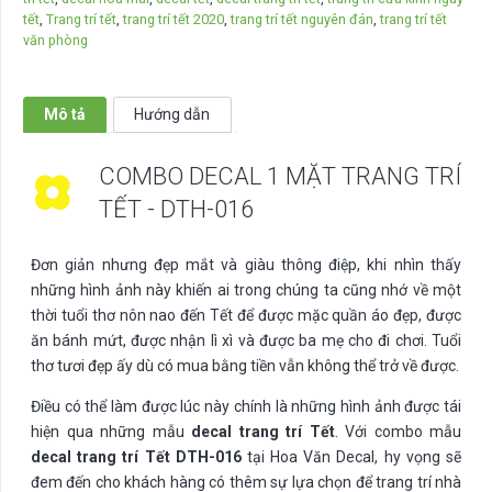
trang
tết
,
Trang trí tết
,
trang trí tết 2020
,
trang trí tết nguyên đán
,
trang trí tết
trí
văn phòng
Tết
-
DTH-
Mô tả
Hướng dẫn
016
số
COMBO DECAL 1 MẶT TRANG TRÍ
lượng
TẾT - DTH-016
Đơn giản nhưng đẹp mắt và giàu thông điệp, khi nhìn thấy
những hình ảnh này khiến ai trong chúng ta cũng nhớ về một
thời tuổi thơ nôn nao đến Tết để được mặc quần áo đẹp, được
ăn bánh mứt, được nhận lì xì và được ba mẹ cho đi chơi. Tuổi
thơ tươi đẹp ấy dù có mua bằng tiền vẫn không thể trở về được.
Điều có thể làm được lúc này chính là những hình ảnh được tái
hiện qua những mẫu
decal trang trí Tết
. Với combo mẫu
decal trang trí Tết DTH-016
tại Hoa Văn Decal, hy vọng sẽ
đem đến cho khách hàng có thêm sự lựa chọn để trang trí nhà