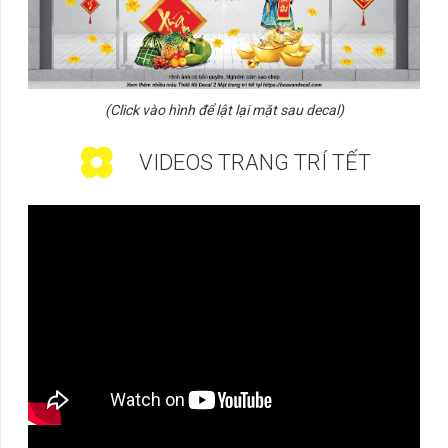
(Click vào hình để lật lại mặt sau decal)
VIDEOS TRANG TRÍ TẾT