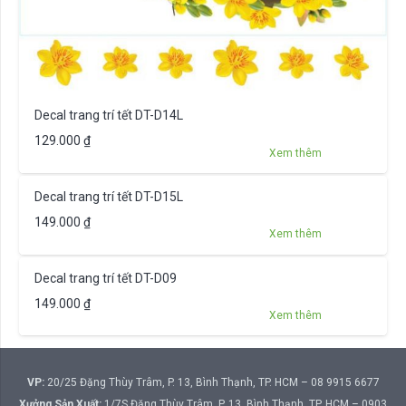
Decal trang trí tết DT-D14L
129.000
₫
Xem thêm
Decal trang trí tết DT-D15L
149.000
₫
Xem thêm
Decal trang trí tết DT-D09
149.000
₫
Xem thêm
VP:
20/25 Đặng Thùy Trâm, P. 13, Bình Thạnh, TP. HCM – 08 9915 6677
Xưởng Sản Xuất:
1/7S Đặng Thùy Trâm, P. 13, Bình Thạnh, TP. HCM – 0903