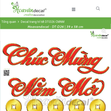
Tổng quan
Decal trang trí tết DT-D26 CMNM