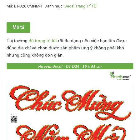
trí
Mã:
DT-D26 CMNM-1
Danh mục:
Decal Trang Trí TẾT
tết
DT-
D26
Mô tả
CMNM
số
Thị trường
đồ trang trí tết
rất đa dạng nên việc bạn tìm được
lượng
đúng địa chỉ và chọn được sản phẩm ưng ý không phải khó
nhưng cũng không đơn giản.