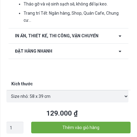
Tháo gỡ và vệ sinh sạch sẽ, không để lại keo.
Trang trí Tết: Ngân hàng, Shop, Quán Cafe, Chung
cư…
IN ẤN, THIẾT KẾ, THI CÔNG, VẬN CHUYỂN
ĐẶT HÀNG NHANH
Kích thước
129.000
₫
Decal
Thêm vào giỏ hàng
trang