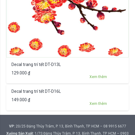
Decal trang trí tết DT-D13L
129.000
₫
Xem thêm
Decal trang trí tết DT-D16L
149.000
₫
Xem thêm
VP:
20/25 Đặng Thùy Trâm, P. 13, Bình Thạnh, TP. HCM – 08 9915 6677
Xưởng Sản Xuất:
1/7S Đặng Thùy Trâm, P. 13, Bình Thạnh, TP. HCM – 0903