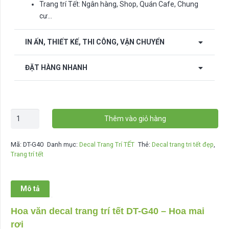
Trang trí Tết: Ngân hàng, Shop, Quán Cafe, Chung
cư…
IN ẤN, THIẾT KẾ, THI CÔNG, VẬN CHUYỂN
ĐẶT HÀNG NHANH
Decal
Thêm vào giỏ hàng
trang
trí
Mã:
DT-G40
Danh mục:
Decal Trang Trí TẾT
Thẻ:
Decal trang tri tết đẹp
,
tết
Trang trí tết
DT-
G40
số
Mô tả
lượng
Hoa văn decal trang trí tết DT-G40 – Hoa mai
rơi