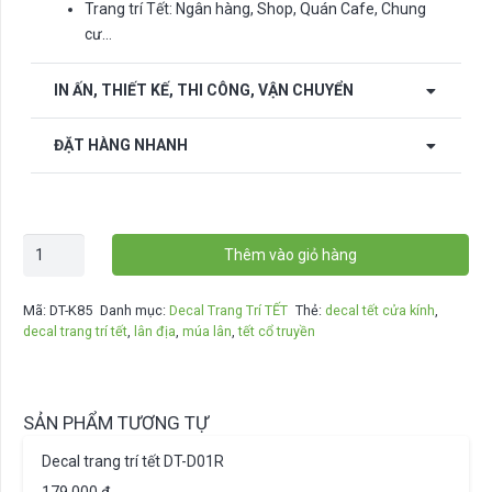
Trang trí Tết: Ngân hàng, Shop, Quán Cafe, Chung
cư…
IN ẤN, THIẾT KẾ, THI CÔNG, VẬN CHUYỂN
ĐẶT HÀNG NHANH
Decal
Thêm vào giỏ hàng
trang
trí
Mã:
DT-K85
Danh mục:
Decal Trang Trí TẾT
Thẻ:
decal tết cửa kính
,
tết
decal trang trí tết
,
lân địa
,
múa lân
,
tết cổ truyền
DT-
K85
số
SẢN PHẨM TƯƠNG TỰ
lượng
Decal trang trí tết DT-D01R
179.000
₫