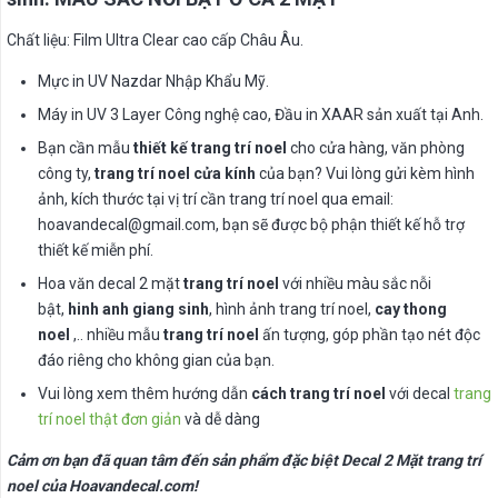
Chất liệu: Film Ultra Clear cao cấp Châu Âu.
Mực in UV Nazdar Nhập Khẩu Mỹ.
Máy in UV 3 Layer Công nghệ cao, Đầu in XAAR sản xuất tại Anh.
Bạn cần mẫu
thiết kế trang trí noel
cho cửa hàng, văn phòng
công ty,
trang trí noel cửa kính
của bạn? Vui lòng gửi kèm hình
ảnh, kích thước tại vị trí cần trang trí noel qua email:
hoavandecal@gmail.com
, bạn sẽ được bộ phận thiết kế hỗ trợ
thiết kế miễn phí.
Hoa văn decal 2 mặt
trang trí noel
với nhiều màu sắc nỗi
bật,
hinh anh giang sinh
, hình ảnh trang trí noel,
cay thong
noel
,.. nhiều mẫu
trang trí noel
ấn tượng, góp phần tạo nét độc
đáo riêng cho không gian của bạn.
Vui lòng xem thêm hướng dẫn
cách trang trí noel
với decal
trang
trí noel thật đơn giản
và dễ dàng
Cảm ơn bạn đã quan tâm đến sản phẩm đặc biệt Decal 2 Mặt trang trí
noel của Hoavandecal.com!