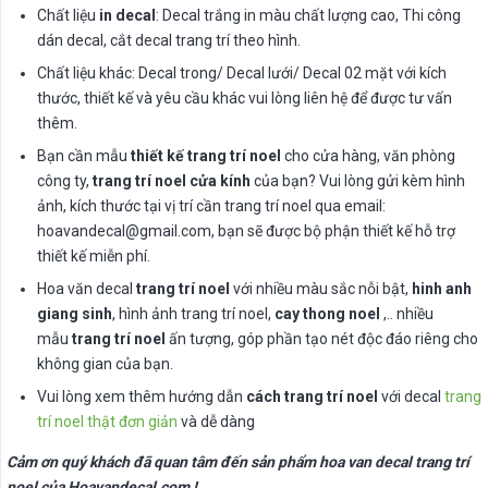
Chất liệu
in decal
: Decal trắng in màu chất lượng cao, Thi công
dán decal, cắt decal trang trí theo hình.
Chất liệu khác: Decal trong/ Decal lưới/ Decal 02 mặt với kích
thước, thiết kế và yêu cầu khác vui lòng liên hệ để được tư vấn
thêm.
Bạn cần mẫu
thiết kế trang trí noel
cho cửa hàng, văn phòng
công ty,
trang trí noel cửa kính
của bạn? Vui lòng gửi kèm hình
ảnh, kích thước tại vị trí cần trang trí noel qua email:
hoavandecal@gmail.com
, bạn sẽ được bộ phận thiết kế hỗ trợ
thiết kế miễn phí.
Hoa văn decal
trang trí noel
với nhiều màu sắc nỗi bật,
hinh anh
giang sinh
, hình ảnh trang trí noel,
cay thong noel
,.. nhiều
mẫu
trang trí noel
ấn tượng, góp phần tạo nét độc đáo riêng cho
không gian của bạn.
Vui lòng xem thêm hướng dẫn
cách trang trí noel
với decal
trang
trí noel thật đơn giản
và dễ dàng
Cảm ơn quý khách đã quan tâm đến sản phẩm hoa van decal trang trí
noel của Hoavandecal.com !