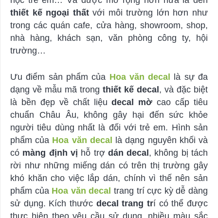
học trẻ em… Và được mở rộng hơn nữa là đến
thiết kế ngoại thất
với môi trường lớn hơn như
trong các quán cafe, cửa hàng, showroom, shop,
nhà hàng, khách sạn, văn phòng công ty, hội
trường…
Ưu điểm sản phẩm của
Hoa văn decal
là sự đa
dạng về mẫu mã trong
thiết kế decal
, và đặc biệt
là bền đẹp về chất liệu
decal mờ
cao cấp tiêu
chuẩn Châu Âu, không gây hại đến sức khỏe
người tiêu dùng nhất là đối với trẻ em. Hình sản
phẩm của
Hoa văn decal
là dạng nguyên khối và
có
màng định vị
hỗ trợ
dán decal
, không bị tách
rời như những miếng dán có trên thị trường gây
khó khăn cho việc lắp dán, chính vì thế nên sản
phẩm của
Hoa văn decal
trang trí cực kỳ dễ dàng
sử dụng. Kích thước
decal trang tr
í có thể được
thực hiện theo yêu cầu sử dụng, nhiều màu sắc