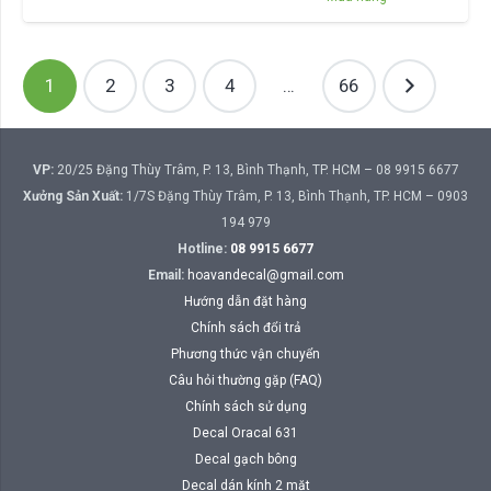
Phân
1
2
3
4
…
66
trang
bài
viết
VP:
20/25 Đặng Thùy Trâm, P. 13, Bình Thạnh, TP. HCM – 08 9915 6677
Xưởng Sản Xuất:
1/7S Đặng Thùy Trâm, P. 13, Bình Thạnh, TP. HCM – 0903
194 979
Hotline:
08 9915 6677
Email:
hoavandecal@gmail.com
Hướng dẫn đặt hàng
Chính sách đổi trả
Phương thức vận chuyển
Câu hỏi thường gặp (FAQ)
Chính sách sử dụng
Decal Oracal 631
Decal gạch bông
Decal dán kính 2 mặt