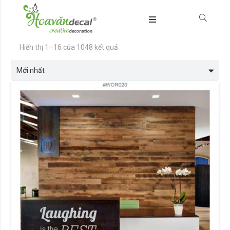
Được
Hiển thị 1–16 của 1048 kết quả
sắp
xếp
theo
mới
nhất