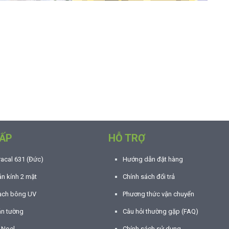
ẤP
HỖ TRỢ
racal 631 (Đức)
Hướng dẫn đặt hàng
n kính 2 mặt
Chính sách đổi trả
ạch bông UV
Phương thức vận chuyển
án tường
Câu hỏi thường gặp (FAQ)
í Noel
Chính sách sử dụng