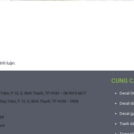
ình luận.
CUNG C
râm, P. 13, Q. Bình Thạnh, TP. HCM –
08 9915 6677
Decal O
ùy Trâm, P. 13, Q. Bình Thạnh, TP. HCM –
0903
Decal dá
Decal g
77
Tranh d
com
Trang tr