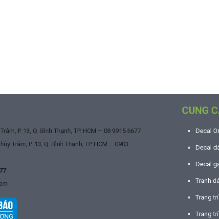
CUNG C
râm, P. 13, Q. Bình Thạnh, TP. HCM –
08 9915 6677
Decal O
ùy Trâm, P. 13, Q. Bình Thạnh, TP. HCM –
0903
Decal dá
Decal g
77
Tranh d
com
Trang tr
Trang trí