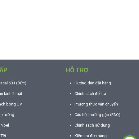
ẤP
HỖ TRỢ
racal 631 (Đức)
Hướng dẫn đặt hàng
n kính 2 mặt
Chính sách đổi trả
ạch bông UV
Phương thức vận chuyển
án tường
Câu hỏi thường gặp (FAQ)
í Noel
Chính sách sử dụng
 Tết
Kiểm tra đơn hàng