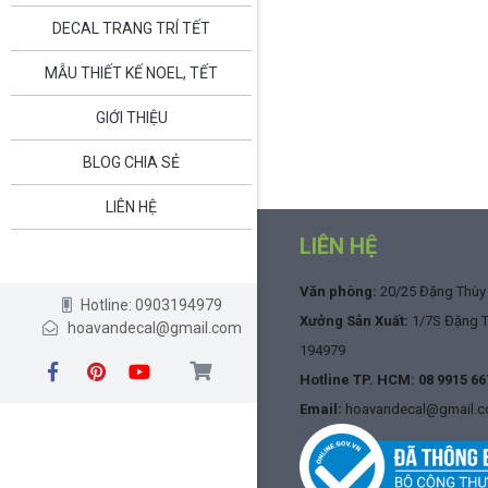
DECAL TRANG TRÍ TẾT
MẪU THIẾT KẾ NOEL, TẾT
GIỚI THIỆU
BLOG CHIA SẺ
LIÊN HỆ
LIÊN HỆ
Văn phòng:
20/25 Đặng Thùy T
Hotline: 0903194979
Xưởng Sản Xuất:
1/7S Đặng Th
hoavandecal@gmail.com
194979
Hotline TP. HCM:
08 9915 66
Email:
hoavandecal@gmail.