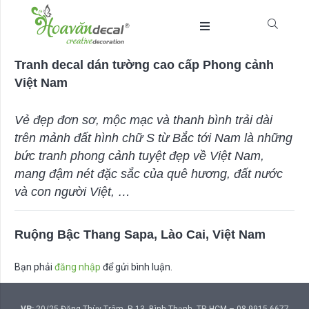
Tranh decal dán tường cao cấp Phong cảnh
Việt Nam
Vẻ đẹp đơn sơ, mộc mạc và thanh bình trải dài
trên mảnh đất hình chữ S từ Bắc tới Nam là những
bức tranh phong cảnh tuyệt đẹp về Việt Nam,
mang đậm nét đặc sắc của quê hương, đất nước
và con người Việt, …
Ruộng Bậc Thang Sapa, Lào Cai, Việt Nam
Bạn phải
đăng nhập
để gửi bình luận.
VP:
20/25 Đặng Thùy Trâm, P. 13, Bình Thạnh, TP. HCM – 08 9915 6677