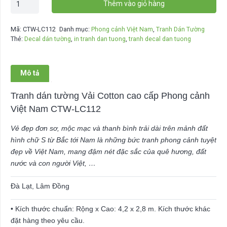
Thêm vào giỏ hàng
Dán
Tường
Mã:
CTW-LC112
Danh mục:
Phong cảnh Việt Nam
,
Tranh Dán Tường
"Hoa
Thẻ:
Decal dán tường
,
in tranh dan tuong
,
tranh decal dan tuong
Vàng
Sương
Trắng"
Mô tả
số
lượng
Tranh dán tường Vải Cotton cao cấp Phong cảnh
Việt Nam
CTW-LC112
Vẻ đẹp đơn sơ, mộc mạc và thanh bình trải dài trên mảnh đất
hình chữ S từ Bắc tới Nam là những bức tranh phong cảnh tuyệt
đẹp về Việt Nam, mang đậm nét đặc sắc của quê hương, đất
nước và con người Việt, …
Đà Lạt, Lâm Đồng
• Kích thước chuẩn: Rộng x Cao: 4,2 x 2,8 m. Kích thước khác
đặt hàng theo yêu cầu.