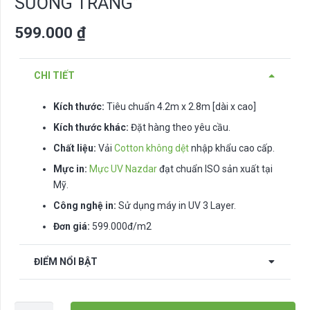
SƯƠNG TRẮNG”
599.000
₫
CHI TIẾT
Kích thước:
Tiêu chuẩn 4.2m x 2.8m [dài x cao]
Kích thước khác:
Đặt hàng theo yêu cầu.
Chất liệu:
Vải
Cotton không dệt
nhập khẩu cao cấp.
Mực in:
Mực UV Nazdar
đạt chuẩn ISO sản xuất tại
Mỹ.
Công nghệ in:
Sử dụng máy in UV 3 Layer.
Đơn giá:
599.000đ/m2
ĐIỂM NỔI BẬT
Tranh