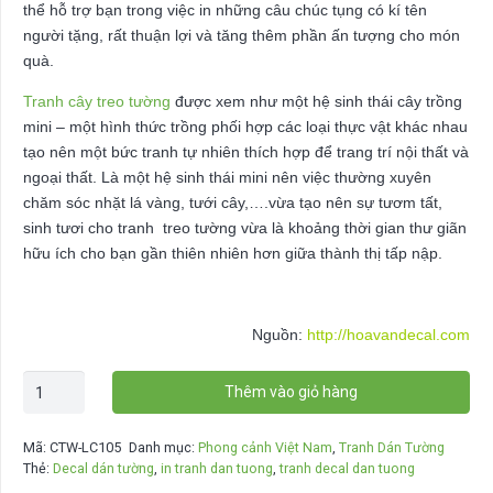
thể hỗ trợ bạn trong việc in những câu chúc tụng có kí tên
người tặng, rất thuận lợi và tăng thêm phần ấn tượng cho món
quà.
Tranh cây treo tường
được xem như một hệ sinh thái cây trồng
mini – một hình thức trồng phối hợp các loại thực vật khác nhau
tạo nên một bức tranh tự nhiên thích hợp để trang trí nội thất và
ngoại thất. Là một hệ sinh thái mini nên việc thường xuyên
chăm sóc nhặt lá vàng, tưới cây,….vừa tạo nên sự tươm tất,
sinh tươi cho tranh treo tường vừa là khoảng thời gian thư giãn
hữu ích cho bạn gần thiên nhiên hơn giữa thành thị tấp nập.
Nguồn:
http://hoavandecal.com
Tranh
Thêm vào giỏ hàng
Dán
Tường
Mã:
CTW-LC105
Danh mục:
Phong cảnh Việt Nam
,
Tranh Dán Tường
Hứng
Thẻ:
Decal dán tường
,
in tranh dan tuong
,
tranh decal dan tuong
Mặt