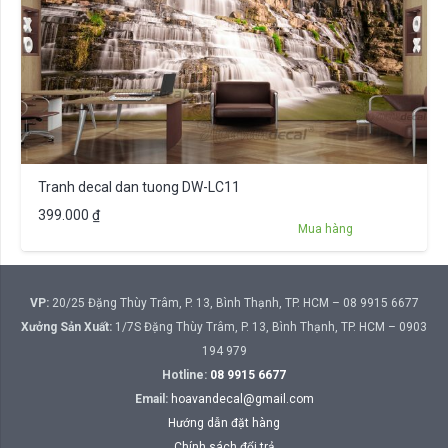
Tranh decal dan tuong DW-LC11
399.000
₫
Mua hàng
VP:
20/25 Đặng Thùy Trâm, P. 13, Bình Thạnh, TP. HCM – 08 9915 6677
Xưởng Sản Xuất:
1/7S Đặng Thùy Trâm, P. 13, Bình Thạnh, TP. HCM – 0903
194 979
Hotline:
08 9915 6677
Email:
hoavandecal@gmail.com
Hướng dẫn đặt hàng
Chính sách đổi trả