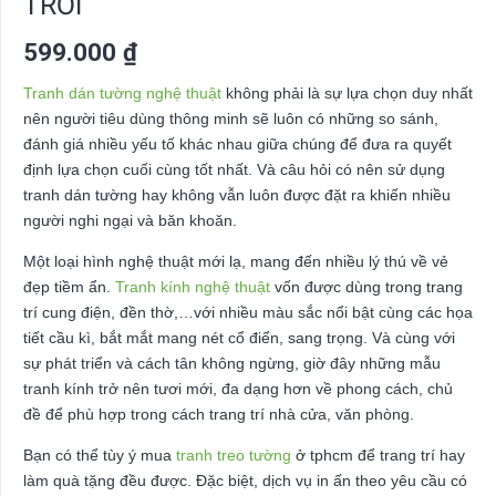
TRỜI
599.000
₫
Tranh dán tường nghệ thuật
không phải là sự lựa chọn duy nhất
nên người tiêu dùng thông minh sẽ luôn có những so sánh,
đánh giá nhiều yếu tố khác nhau giữa chúng để đưa ra quyết
định lựa chọn cuối cùng tốt nhất. Và câu hỏi có nên sử dụng
tranh dán tường hay không vẫn luôn được đặt ra khiến nhiều
người nghi ngại và băn khoăn.
Một loại hình nghệ thuật mới lạ, mang đến nhiều lý thú về vẻ
đẹp tiềm ẩn.
Tranh kính nghệ thuật
vốn được dùng trong trang
trí cung điện, đền thờ,…với nhiều màu sắc nổi bật cùng các họa
tiết cầu kì, bắt mắt mang nét cổ điển, sang trọng. Và cùng với
sự phát triển và cách tân không ngừng, giờ đây những mẫu
tranh kính trở nên tươi mới, đa dạng hơn về phong cách, chủ
đề để phù hợp trong cách trang trí nhà cửa, văn phòng.
Bạn có thể tùy ý mua
tranh treo tường
ở tphcm để trang trí hay
làm quà tặng đều được. Đặc biệt, dịch vụ in ấn theo yêu cầu có