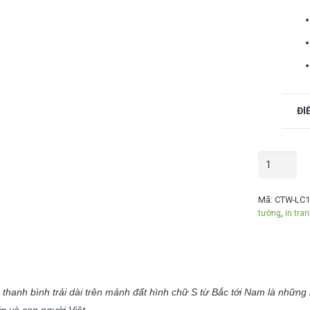
ĐI
Tranh
Dán
Tường
Mã:
CTW-LC1
tường
,
in tra
"Mây
Vờn
Y
Tý"
số
thanh bình trải dài trên mảnh đất hình chữ S từ Bắc tới Nam là nhữn
lượng