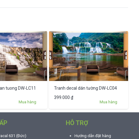
dan tuong DW-LC11
Tranh decal dán tường DW-LC04
399.000
₫
Mua hàng
Mua hàng
ẤP
HỖ TRỢ
racal 631 (Đức)
Hướng dẫn đặt hàng