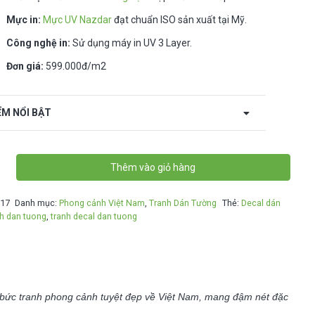
Mực in:
Mực UV Nazdar
đạt chuẩn ISO sản xuất tại Mỹ.
Công nghệ in:
Sử dụng máy in UV 3 Layer.
Đơn giá:
599.000đ/m2
ỂM NỔI BẬT
Thêm vào giỏ hàng
17
Danh mục:
Phong cảnh Việt Nam
,
Tranh Dán Tường
Thẻ:
Decal dán
nh dan tuong
,
tranh decal dan tuong
g bức tranh phong cảnh tuyệt đẹp về Việt Nam, mang đậm nét đặc