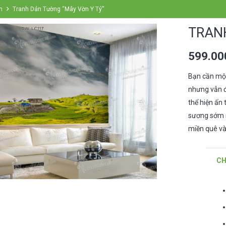
m
Tranh Dán Tường “Mây Vờn Y Tý”
TRAN
599.0
Bạn cần một
nhưng vẫn đ
thể hiện ấn 
sương sớm n
miền quê và
CH