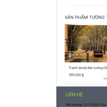
SẢN PHẨM TƯƠNG 
Tranh decal dán tường 
399.000
₫
M
LIÊN HỆ
Văn phòng:
20/25 Đặng Thùy T