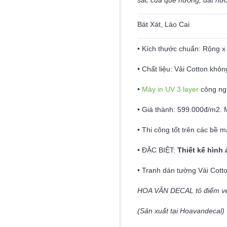
sắc của quê hương, đất nướ
Bát Xát, Lào Cai
• Kích thước chuẩn: Rộng x 
• Chất liệu: Vải Cotton khô
•
Máy in UV 3 layer
công ng
• Giá thành: 599.000đ/m2. 
• Thi công tốt trên các bề
• ĐẶC BIỆT:
Thiết kế hình 
• Tranh dán tường Vải Cott
HOA VĂN DECAL tô điểm vẻ 
(Sản xuất tại Hoavandecal)