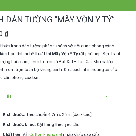
H DÁN TƯỜNG “MÂY VỜN Y TÝ”
00
₫
 bức tranh dán tường phòng khách với nội dung phong cảnh
ảm bảo tính nghệ thuật thì
Mây Vờn Y Tý
rất phù hợp. Bức tranh
tượng buổi sáng sớm trên núi ở Bát Xát – Lào Cai. Khi mà lớp
hư ôm trọn toàn bộ khung cảnh. Đưa cách nhìn hoang sơ của
o căn phòng của bạn.
I TIẾT
Kích thước:
Tiêu chuẩn 4.2m x 2.8m [dài x cao]
Kích thước khác:
Đặt hàng theo yêu cầu.
Chất liệu:
Vải
Cotton không dệt
nhập khẩu cao cấp.