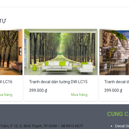
TỰ
DW-LC16
Tranh decal dán tường DW-LC15
Tranh decal 
399.000
₫
399.000
₫
ua hàng
Mua hàng
CUNG C
râm, P. 13, Q. Bình Thạnh, TP. HCM –
08 9915 6677
Decal O