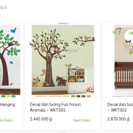
Được
 quả
sắp
xếp
theo
mới
nhất
 Hanging
Decal dán tường Fun forest
Decal dán tườ
Animals – WKT005
– WKT002
Sản
Sản
2.440.000
₫
2.870.000
₫
m thêm
Xem thêm
phẩm
phẩm