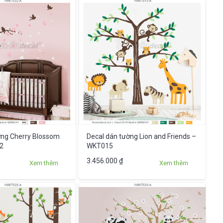
này
có
nhiều
biến
thể.
Các
tùy
chọn
có
thể
được
ờng Cherry Blossom
Decal dán tường Lion and Friends –
chọn
2
WKT015
trên
Sản
3.456.000
₫
Xem thêm
Xem thêm
trang
phẩm
sản
này
phẩm
có
nhiều