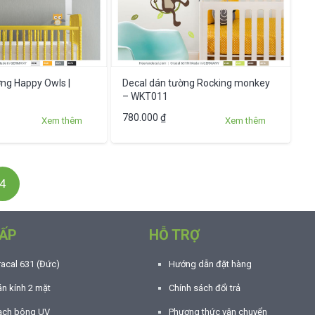
tùy
chọn
có
thể
được
ng Happy Owls |
Decal dán tường Rocking monkey
chọn
– WKT011
trên
Sản
780.000
₫
Xem thêm
Xem thêm
trang
phẩm
sản
này
phẩm
có
4
nhiều
biến
thể.
ẤP
HỖ TRỢ
Các
tùy
racal 631 (Đức)
Hướng dẫn đặt hàng
chọn
n kính 2 mặt
Chính sách đổi trả
có
ạch bông UV
Phương thức vận chuyển