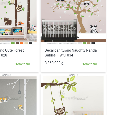
biến
thể.
Các
tùy
chọn
có
thể
được
ng Cute Forest
Decal dán tường Naughty Panda
chọn
T028
Babies – WKT034
trên
Sản
3.360.000
₫
Xem thêm
Xem thêm
trang
phẩm
sản
này
phẩm
có
nhiều
biến
thể.
Các