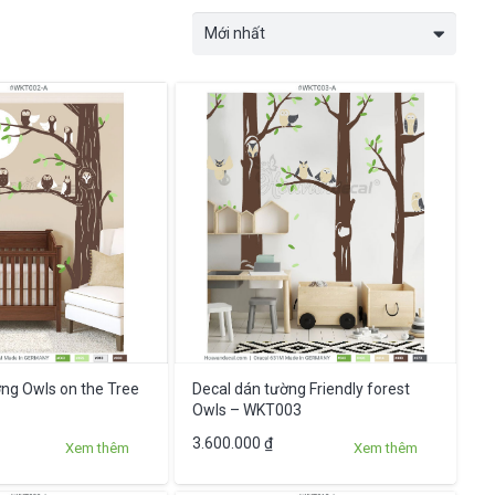
ng Owls on the Tree
Decal dán tường Friendly forest
Owls – WKT003
Sản
3.600.000
₫
Xem thêm
Xem thêm
phẩm