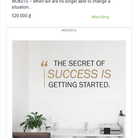
WOK015 – When we are no longer able to change a
situation…
520.000
₫
Mua hàng