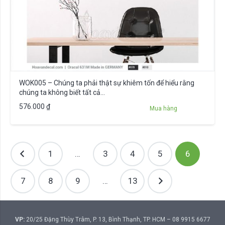
WOK005 – Chúng ta phải thật sự khiêm tốn để hiểu rằng
chúng ta không biết tất cả…
576.000
₫
Mua hàng
Phân
1
…
3
4
5
6
trang
bài
7
8
9
…
13
viết
VP:
20/25 Đặng Thùy Trâm, P. 13, Bình Thạnh, TP. HCM – 08 9915 6677