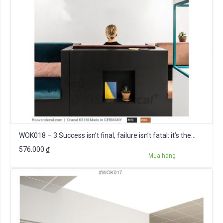
WOK018 – 3.Success isn’t final, failure isn’t fatal: it’s the…
576.000
₫
Mua hàng