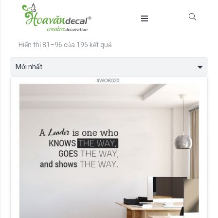
Được
Hiển thị 81–96 của 195 kết quả
sắp
xếp
theo
mới
nhất