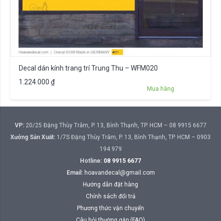
Decal dán kính trang trí Trung Thu – WFM020
1.224.000
₫
Mua hàng
VP:
20/25 Đặng Thùy Trâm, P. 13, Bình Thạnh, TP. HCM – 08 9915 6677
Xưởng Sản Xuất:
1/7S Đặng Thùy Trâm, P. 13, Bình Thạnh, TP. HCM – 0903
194 979
Hotline:
08 9915 6677
Email:
hoavandecal@gmail.com
Hướng dẫn đặt hàng
Chính sách đổi trả
Phương thức vận chuyển
Câu hỏi thường gặp (FAQ)