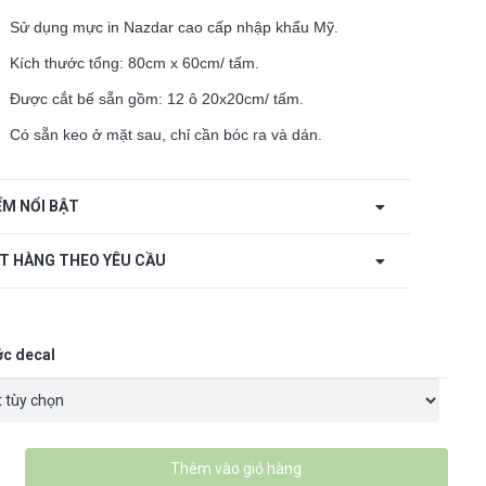
Sử dụng mực in Nazdar cao cấp nhập khẩu Mỹ.
Kích thước tổng: 80cm x 60cm/ tấm.
Được cắt bế sẵn gồm: 12 ô 20x20cm/ tấm.
Có sẵn keo ở mặt sau, chỉ cần bóc ra và dán.
ỂM NỔI BẬT
T HÀNG THEO YÊU CẦU
ớc decal
Thêm vào giỏ hàng