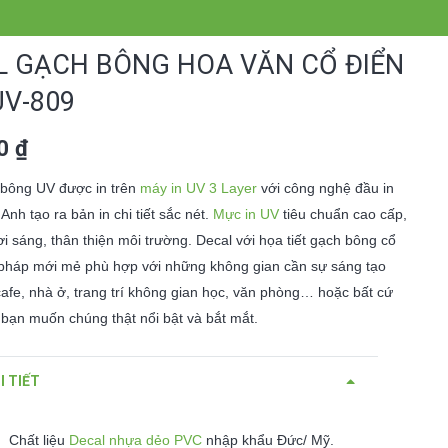
L GẠCH BÔNG HOA VĂN CỔ ĐIỂN
UV-809
00
₫
 bông UV được in trên
máy in UV 3 Layer
với công nghệ đầu in
 Anh tạo ra bản in chi tiết sắc nét.
Mực in UV
tiêu chuẩn cao cấp,
i sáng, thân thiện môi trường. Decal với họa tiết gạch bông cổ
i pháp mới mẻ phù hợp với những không gian cần sự sáng tạo
afe, nhà ở, trang trí không gian học, văn phòng… hoặc bất cứ
bạn muốn chúng thật nổi bật và bắt mắt.
I TIẾT
Chất liệu
Decal nhựa dẻo PVC
nhập khẩu Đức/ Mỹ.