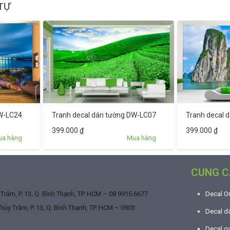
TỰ
DW-LC24
Tranh decal dán tường DW-LC07
Tranh decal 
399.000
₫
399.000
₫
ua hàng
Mua hàng
CUNG C
râm, P. 13, Q. Bình Thạnh, TP. HCM –
08 9915 6677
Decal O
ùy Trâm, P. 13, Q. Bình Thạnh, TP. HCM –
0903
Decal dá
Decal g