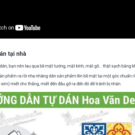
án tại nhà
dán, bạn nên lau qua bề mặt tường, mặt kính, mặt gỗ… thật sạch bằng k
ản phẩm ra rồi nhẹ nhàng dán sản phẩm lên bề mặt tại một góc chuẩn r
sim) miết cho thẳng, miết đến đâu gỡ ra đến đó để tránh bị nhăn.