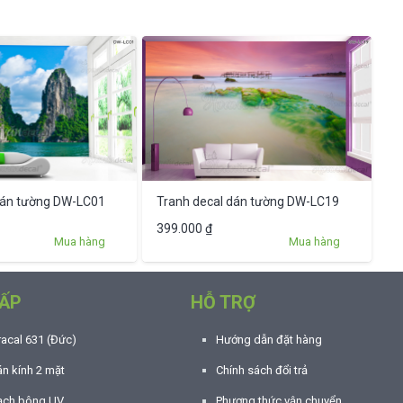
dán tường DW-LC01
Tranh decal dán tường DW-LC19
399.000
₫
Mua hàng
Mua hàng
ẤP
HỖ TRỢ
racal 631 (Đức)
Hướng dẫn đặt hàng
n kính 2 mặt
Chính sách đổi trả
ạch bông UV
Phương thức vận chuyển