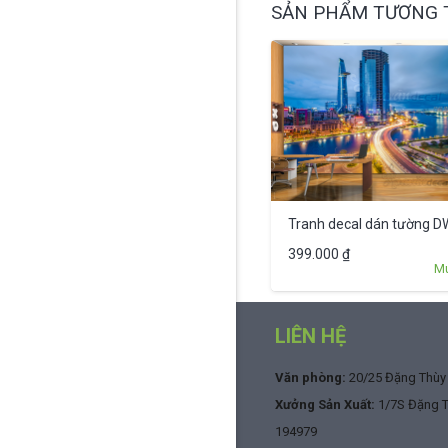
SẢN PHẨM TƯƠNG 
Tranh decal dán tường 
399.000
₫
M
LIÊN HỆ
Văn phòng:
20/25 Đặng Thùy T
Xưởng Sản Xuất:
1/7S Đặng Th
194979