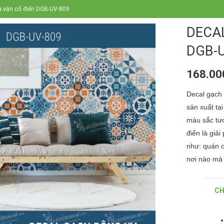
a văn cổ điển DGB-UV-809
DECA
DGB-
168.0
Decal gạch
sản xuất tại
màu sắc tươ
điển là giả
như: quán c
nơi nào mà 
CH