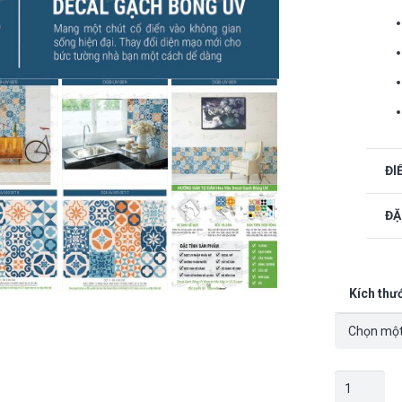
ĐI
ĐẶ
Kích thư
Decal