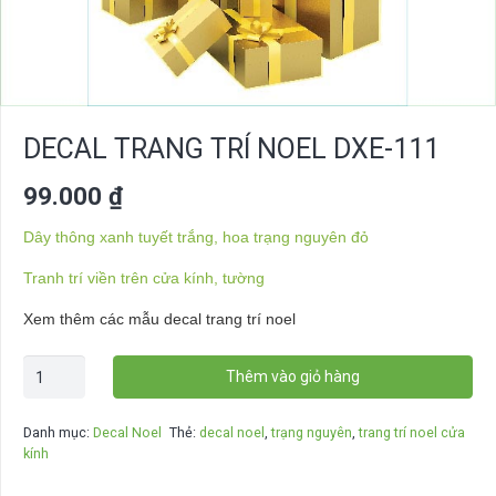
DECAL TRANG TRÍ NOEL DXE-111
99.000
₫
Dây thông xanh tuyết trắng, hoa trạng nguyên đỏ
Tranh trí viền trên cửa kính, tường
Xem thêm các mẫu decal trang trí noel
Decal
Thêm vào giỏ hàng
trang
trí
Danh mục:
Decal Noel
Thẻ:
decal noel
,
trạng nguyên
,
trang trí noel cửa
noel
kính
DXE-
111