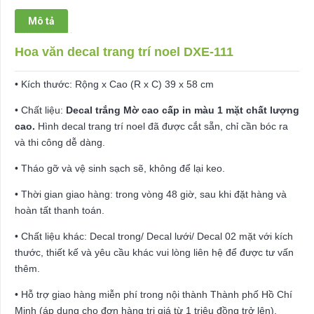
số
Mô tả
lượng
Hoa văn decal trang trí noel DXE-111
• Kích thước: Rộng x Cao (R x C) 39 x 58 cm
• Chất liệu:
Decal trắng Mờ cao cấp in màu 1 mặt chất lượng
cao.
Hình decal trang trí noel đã được cắt sẵn, chỉ cần bóc ra
và thi công dễ dàng.
• Tháo gỡ và vệ sinh sạch sẽ, không để lại keo.
• Thời gian giao hàng: trong vòng 48 giờ, sau khi đặt hàng và
hoàn tất thanh toán.
• Chất liệu khác: Decal trong/ Decal lưới/ Decal 02 mặt với kích
thước, thiết kế và yêu cầu khác vui lòng liên hệ để được tư vấn
thêm.
• Hỗ trợ giao hàng miễn phí trong nội thành Thành phố Hồ Chí
Minh (áp dụng cho đơn hàng trị giá từ 1 triệu đồng trở lên).