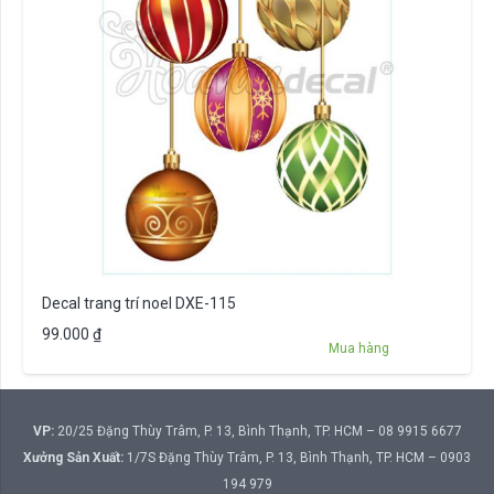
Decal trang trí noel DXE-115
99.000
₫
Mua hàng
VP:
20/25 Đặng Thùy Trâm, P. 13, Bình Thạnh, TP. HCM – 08 9915 6677
Xưởng Sản Xuất:
1/7S Đặng Thùy Trâm, P. 13, Bình Thạnh, TP. HCM – 0903
194 979