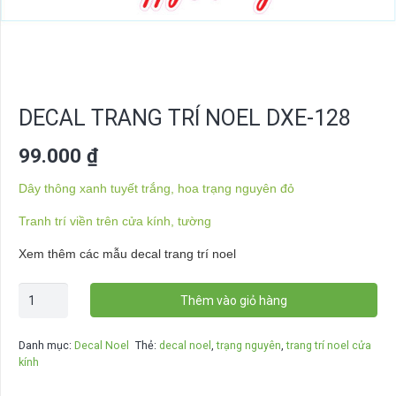
DECAL TRANG TRÍ NOEL DXE-128
99.000
₫
Dây thông xanh tuyết trắng, hoa trạng nguyên đỏ
Tranh trí viền trên cửa kính, tường
Xem thêm các mẫu decal trang trí noel
Decal
Thêm vào giỏ hàng
trang
trí
Danh mục:
Decal Noel
Thẻ:
decal noel
,
trạng nguyên
,
trang trí noel cửa
noel
kính
DXE-
128