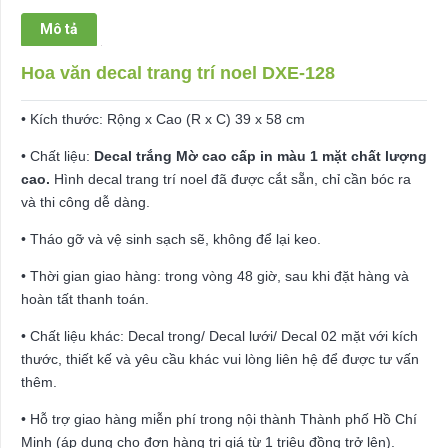
số
Mô tả
lượng
Hoa văn decal trang trí noel DXE-128
• Kích thước: Rộng x Cao (R x C) 39 x 58 cm
• Chất liệu:
Decal trắng Mờ cao cấp in màu 1 mặt chất lượng
cao.
Hình decal trang trí noel đã được cắt sẵn, chỉ cần bóc ra
và thi công dễ dàng.
• Tháo gỡ và vệ sinh sạch sẽ, không để lại keo.
• Thời gian giao hàng: trong vòng 48 giờ, sau khi đặt hàng và
hoàn tất thanh toán.
• Chất liệu khác: Decal trong/ Decal lưới/ Decal 02 mặt với kích
thước, thiết kế và yêu cầu khác vui lòng liên hệ để được tư vấn
thêm.
• Hỗ trợ giao hàng miễn phí trong nội thành Thành phố Hồ Chí
Minh (áp dụng cho đơn hàng trị giá từ 1 triệu đồng trở lên).