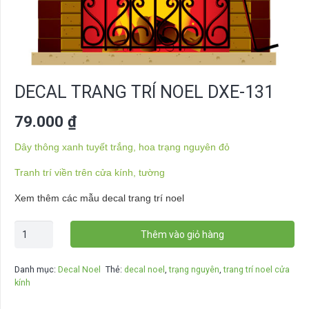
DECAL TRANG TRÍ NOEL DXE-131
79.000
₫
Dây thông xanh tuyết trắng, hoa trạng nguyên đỏ
Tranh trí viền trên cửa kính, tường
Xem thêm các mẫu decal trang trí noel
Decal
Thêm vào giỏ hàng
trang
trí
Danh mục:
Decal Noel
Thẻ:
decal noel
,
trạng nguyên
,
trang trí noel cửa
noel
kính
DXE-
131