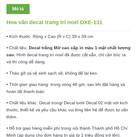
số
Mô tả
lượng
Hoa văn decal trang trí noel DXE-131
• Kích thước: Rộng x Cao (R x C) 39 x 39 cm
• Chất liệu:
Decal trắng Mờ cao cấp in màu 1 mặt chất lượng
cao.
Hình decal trang trí noel đã được cắt sẵn, chỉ cần bóc ra
và thi công dễ dàng.
• Tháo gỡ và vệ sinh sạch sẽ, không để lại keo.
• Thời gian giao hàng: trong vòng 48 giờ, sau khi đặt hàng và
hoàn tất thanh toán.
• Chất liệu khác: Decal trong/ Decal lưới/ Decal 02 mặt với kích
thước, thiết kế và yêu cầu khác vui lòng liên hệ để được tư vấn
thêm.
• Hỗ trợ giao hàng miễn phí trong nội thành Thành phố Hồ Chí
Minh (áp dụng cho đơn hàng trị giá từ 1 triệu đồng trở lên).