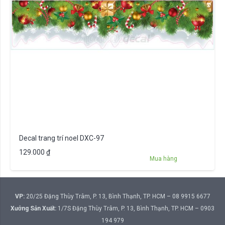
Decal trang trí noel DXC-97
129.000
₫
Mua hàng
VP:
20/25 Đặng Thùy Trâm, P. 13, Bình Thạnh, TP. HCM – 08 9915 6677
Xưởng Sản Xuất:
1/7S Đặng Thùy Trâm, P. 13, Bình Thạnh, TP. HCM – 0903
194 979