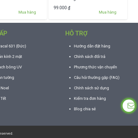
99.000
₫
Mua hàng
Mua hàng
ẤP
HỖ TRỢ
racal 631 (Đức)
Hướng dẫn đặt hàng
n kính 2 mặt
Chính sách đổi trả
ạch bông UV
Phương thức vận chuyển
án tường
Câu hỏi thường gặp (FAQ)
í Noel
Chính sách sử dụng
 Tết
Kiểm tra đơn hàng
Blog chia sẻ
eserved.