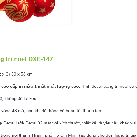
lượng
g trí noel DXE-147
R x C) 39 x 58 cm
 cao cấp in màu 1 mặt chất lượng cao.
Hình decal trang trí noel đã 
ẽ, không để lại keo.
g vòng 48 giờ, sau khi đặt hàng và hoàn tất thanh toán.
g/ Decal lưới/ Decal 02 mặt với kích thước, thiết kế và yêu cầu khác vu
 trong nội thành Thành phố Hồ Chí Minh (áp dụng cho đơn hàng trị giá t