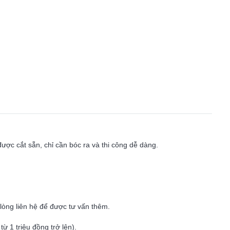
được cắt sẵn, chỉ cần bóc ra và thi công dễ dàng.
i lòng liên hệ để được tư vấn thêm.
ừ 1 triệu đồng trở lên).