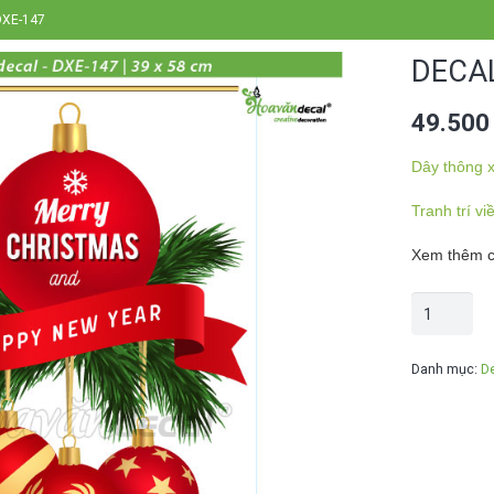
 DXE-147
DECAL
49.50
Dây thông x
Tranh trí vi
Xem thêm cá
Decal
trang
trí
Danh mục:
D
noel
DXE-
147
số