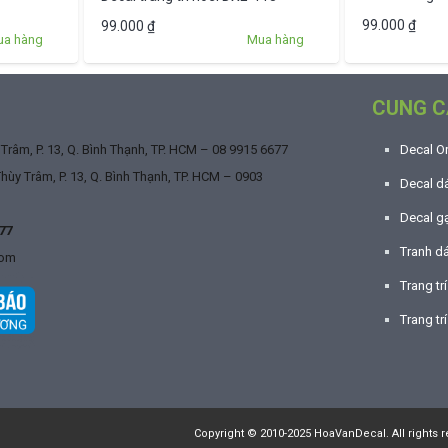
99.000
₫
99.000
₫
ua hàng
Mua hàng
CUNG C
râm, P. 13, Q. Bình Thạnh, TP. HCM –
08 9915 6677
Decal O
ùy Trâm, P. 13, Q. Bình Thạnh, TP. HCM –
0903
Decal dá
Decal g
77
Tranh d
com
Trang tr
Trang trí
Copyright © 2010-2025 HoaVanDecal. All rights r