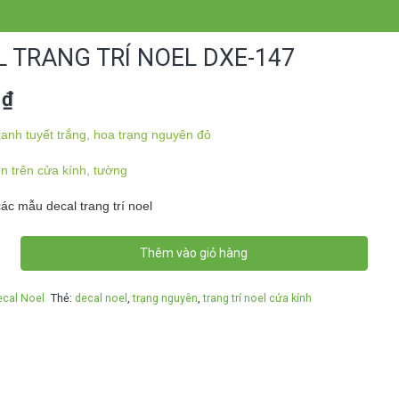
 TRANG TRÍ NOEL DXE-147
0
₫
anh tuyết trắng, hoa trạng nguyên đỏ
ền trên cửa kính, tường
c mẫu decal trang trí noel
Thêm vào giỏ hàng
ecal Noel
Thẻ:
decal noel
,
trạng nguyên
,
trang trí noel cửa kính