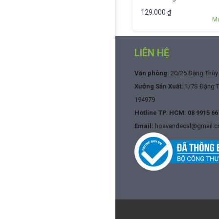
129.000
₫
M
LIÊN HỆ
Văn phòng:
20/25 Đặng Thùy T
Xưởng Sản Xuất:
1/7S Đặng Th
194979
Hotline TP. HCM:
08 9915 66
Email:
hoavandecal@gmail.