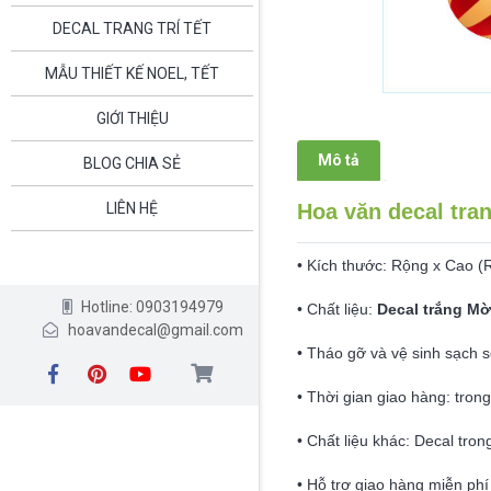
DECAL TRANG TRÍ TẾT
MẪU THIẾT KẾ NOEL, TẾT
GIỚI THIỆU
Mô tả
BLOG CHIA SẺ
Hoa văn decal tran
LIÊN HỆ
• Kích thước: Rộng x Cao (
Hotline: 0903194979
• Chất liệu:
Decal trắng Mờ
hoavandecal@gmail.com
• Tháo gỡ và vệ sinh sạch s
• Thời gian giao hàng: tron
• Chất liệu khác: Decal tron
• Hỗ trợ giao hàng miễn phí