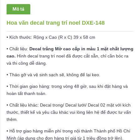
số
Mô tả
lượng
Hoa văn decal trang trí noel DXE-148
• Kích thước: Rộng x Cao (R x C) 39 x 58 cm
• Chất liệu:
Decal trắng Mờ cao cấp in màu 1 mặt chất lượng
cao.
Hình decal trang trí noel đã được cắt sẵn, chỉ cần bóc ra
và thi công dễ dàng.
• Tháo gỡ và vệ sinh sạch sẽ, không để lại keo.
• Thời gian giao hàng: trong vòng 48 giờ, sau khi đặt hàng và
hoàn tất thanh toán.
• Chất liệu khác: Decal trong/ Decal lưới/ Decal 02 mặt với kích
thước, thiết kế và yêu cầu khác vui lòng liên hệ để được tư vấn
thêm.
• Hỗ trợ giao hàng miễn phí trong nội thành Thành phố Hồ Chí
Minh (áp dụng cho đơn hàng trị giá từ 1 triệu đồng trở lên).