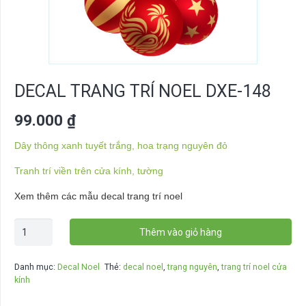
DECAL TRANG TRÍ NOEL DXE-148
99.000
₫
Dây thông xanh tuyết trắng, hoa trạng nguyên đỏ
Tranh trí viền trên cửa kính, tường
Xem thêm các mẫu decal trang trí noel
Decal
Thêm vào giỏ hàng
trang
trí
Danh mục:
Decal Noel
Thẻ:
decal noel
,
trạng nguyên
,
trang trí noel cửa
noel
kính
DXE-
148