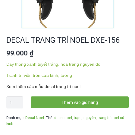
DECAL TRANG TRÍ NOEL DXE-156
99.000
₫
Dây thông xanh tuyết trắng, hoa trạng nguyên đỏ
Tranh trí viền trên cửa kính, tường
Xem thêm các mẫu decal trang trí noel
Decal
Thêm vào giỏ hàng
trang
trí
Danh mục:
Decal Noel
Thẻ:
decal noel
,
trạng nguyên
,
trang trí noel cửa
noel
kính
DXE-
156