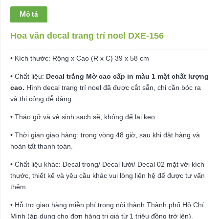
số
Mô tả
lượng
Hoa văn decal trang trí noel DXE-156
• Kích thước: Rộng x Cao (R x C) 39 x 58 cm
• Chất liệu:
Decal trắng Mờ cao cấp in màu 1 mặt chất lượng
cao.
Hình decal trang trí noel đã được cắt sẵn, chỉ cần bóc ra
và thi công dễ dàng.
• Tháo gỡ và vệ sinh sạch sẽ, không để lại keo.
• Thời gian giao hàng: trong vòng 48 giờ, sau khi đặt hàng và
hoàn tất thanh toán.
• Chất liệu khác: Decal trong/ Decal lưới/ Decal 02 mặt với kích
thước, thiết kế và yêu cầu khác vui lòng liên hệ để được tư vấn
thêm.
• Hỗ trợ giao hàng miễn phí trong nội thành Thành phố Hồ Chí
Minh (áp dụng cho đơn hàng trị giá từ 1 triệu đồng trở lên).