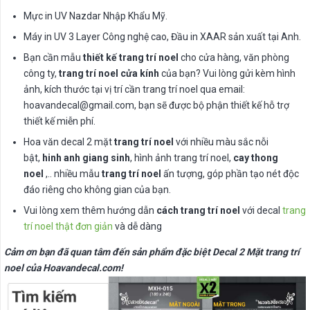
Mực in UV Nazdar Nhập Khẩu Mỹ.
Máy in UV 3 Layer Công nghệ cao, Đầu in XAAR sản xuất tại Anh.
Bạn cần mẫu
thiết kế trang trí noel
cho cửa hàng, văn phòng
công ty,
trang trí noel cửa kính
của bạn? Vui lòng gửi kèm hình
ảnh, kích thước tại vị trí cần trang trí noel qua email:
hoavandecal@gmail.com
, bạn sẽ được bộ phận thiết kế hỗ trợ
thiết kế miễn phí.
Hoa văn decal 2 mặt
trang trí noel
với nhiều màu sắc nỗi
bật,
hinh anh giang sinh
, hình ảnh trang trí noel,
cay thong
noel
,.. nhiều mẫu
trang trí noel
ấn tượng, góp phần tạo nét độc
đáo riêng cho không gian của bạn.
Vui lòng xem thêm hướng dẫn
cách trang trí noel
với decal
trang
trí noel thật đơn giản
và dễ dàng
Cảm ơn bạn đã quan tâm đến sản phẩm đặc biệt Decal 2 Mặt trang trí
noel của Hoavandecal.com!