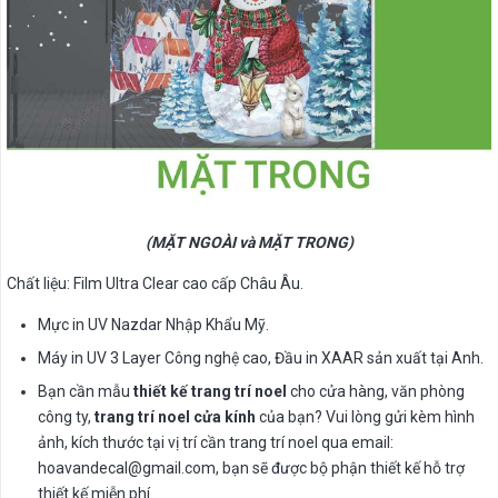
(MẶT NGOÀI và MẶT TRONG)
Chất liệu: Film Ultra Clear cao cấp Châu Âu.
Mực in UV Nazdar Nhập Khẩu Mỹ.
Máy in UV 3 Layer Công nghệ cao, Đầu in XAAR sản xuất tại Anh.
Bạn cần mẫu
thiết kế trang trí noel
cho cửa hàng, văn phòng
công ty,
trang trí noel cửa kính
của bạn? Vui lòng gửi kèm hình
ảnh, kích thước tại vị trí cần trang trí noel qua email:
hoavandecal@gmail.com
, bạn sẽ được bộ phận thiết kế hỗ trợ
thiết kế miễn phí.