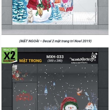
(MẶT NGOÀI – Decal 2 mặt trang trí Noel 2019)