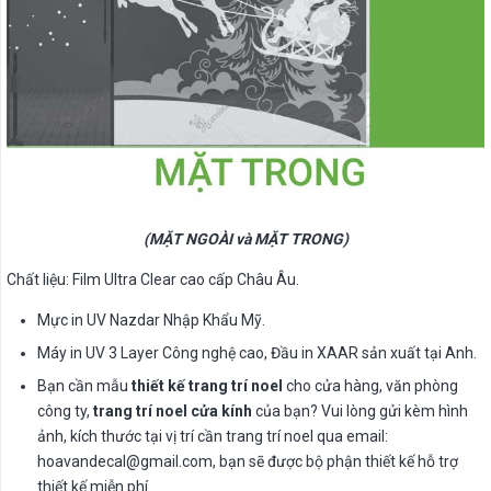
(MẶT NGOÀI và MẶT TRONG)
Chất liệu: Film Ultra Clear cao cấp Châu Âu.
Mực in UV Nazdar Nhập Khẩu Mỹ.
Máy in UV 3 Layer Công nghệ cao, Đầu in XAAR sản xuất tại Anh.
Bạn cần mẫu
thiết kế trang trí noel
cho cửa hàng, văn phòng
công ty,
trang trí noel cửa kính
của bạn? Vui lòng gửi kèm hình
ảnh, kích thước tại vị trí cần trang trí noel qua email:
hoavandecal@gmail.com
, bạn sẽ được bộ phận thiết kế hỗ trợ
thiết kế miễn phí.