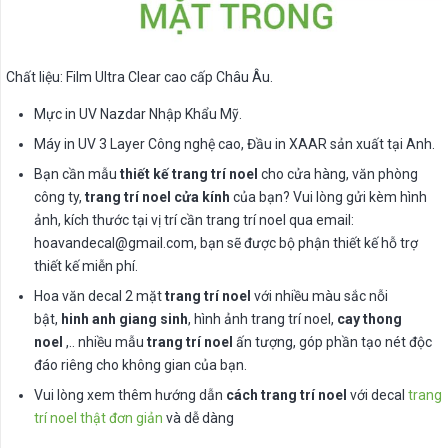
Chất liệu: Film Ultra Clear cao cấp Châu Âu.
Mực in UV Nazdar Nhập Khẩu Mỹ.
Máy in UV 3 Layer Công nghệ cao, Đầu in XAAR sản xuất tại Anh.
Bạn cần mẫu
thiết kế trang trí noel
cho cửa hàng, văn phòng
công ty,
trang trí noel cửa kính
của bạn? Vui lòng gửi kèm hình
ảnh, kích thước tại vị trí cần trang trí noel qua email:
hoavandecal@gmail.com
, bạn sẽ được bộ phận thiết kế hỗ trợ
thiết kế miễn phí.
Hoa văn decal 2 mặt
trang trí noel
với nhiều màu sắc nỗi
bật,
hinh anh giang sinh
, hình ảnh trang trí noel,
cay thong
noel
,.. nhiều mẫu
trang trí noel
ấn tượng, góp phần tạo nét độc
đáo riêng cho không gian của bạn.
Vui lòng xem thêm hướng dẫn
cách trang trí noel
với decal
trang
trí noel thật đơn giản
và dễ dàng