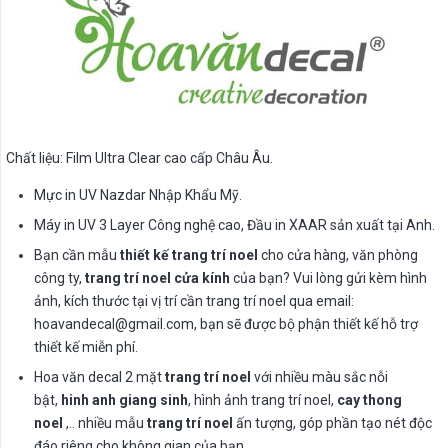
Chất liệu: Film Ultra Clear cao cấp Châu Âu.
Mực in UV Nazdar Nhập Khẩu Mỹ.
Máy in UV 3 Layer Công nghệ cao, Đầu in XAAR sản xuất tại Anh.
Bạn cần mẫu
thiết kế trang trí noel
cho cửa hàng, văn phòng
công ty,
trang trí noel cửa kính
của bạn? Vui lòng gửi kèm hình
ảnh, kích thước tại vị trí cần trang trí noel qua email:
hoavandecal@gmail.com
, bạn sẽ được bộ phận thiết kế hỗ trợ
thiết kế miễn phí.
Hoa văn decal 2 mặt
trang trí noel
với nhiều màu sắc nỗi
bật,
hinh anh giang sinh
, hình ảnh trang trí noel,
cay thong
noel
,.. nhiều mẫu
trang trí noel
ấn tượng, góp phần tạo nét độc
đáo riêng cho không gian của bạn.