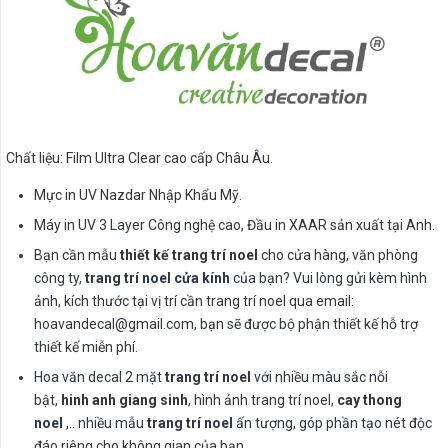
Chất liệu: Film Ultra Clear cao cấp Châu Âu.
Mực in UV Nazdar Nhập Khẩu Mỹ.
Máy in UV 3 Layer Công nghệ cao, Đầu in XAAR sản xuất tại Anh.
Bạn cần mẫu
thiết kế trang trí noel
cho cửa hàng, văn phòng
công ty,
trang trí noel cửa kính
của bạn? Vui lòng gửi kèm hình
ảnh, kích thước tại vị trí cần trang trí noel qua email:
hoavandecal@gmail.com
, bạn sẽ được bộ phận thiết kế hỗ trợ
thiết kế miễn phí.
Hoa văn decal 2 mặt
trang trí noel
với nhiều màu sắc nỗi
bật,
hinh anh giang sinh
, hình ảnh trang trí noel,
cay thong
noel
,.. nhiều mẫu
trang trí noel
ấn tượng, góp phần tạo nét độc
đáo riêng cho không gian của bạn.