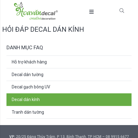
HỎI ĐÁP DECAL DÁN KÍNH
DANH MỤC FAQ
Hỗ trợ khách hàng
Decal dán tường
Decal gạch bông UV
Decal dán kính
Tranh dán tường
VP:
20/25 Đặng Thùy Trâm, P. 13, Bình Thạnh, TP. HCM – 08 9915 6677