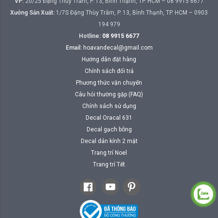
VP:
20/25 Đặng Thùy Trâm, P. 13, Bình Thạnh, TP. HCM – 08 9915 6677
Xưởng Sản Xuất:
1/7S Đặng Thùy Trâm, P. 13, Bình Thạnh, TP. HCM – 0903
194 979
Hotline:
08 9915 6677
Email:
hoavandecal@gmail.com
Hướng dẫn đặt hàng
Chính sách đổi trả
Phương thức vận chuyển
Câu hỏi thường gặp (FAQ)
Chính sách sử dụng
Decal Oracal 631
Decal gạch bông
Decal dán kính 2 mặt
Trang trí Noel
Trang trí Tết