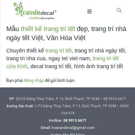
Mẫu
thiết kế trang trí tết
đẹp, trang trí nhà
ngày tết Việt, Văn Hóa Việt
Chuyên thiết kế
trang trí tết
, trang trí nhà ngày tết,
trang tri nha cua, ngay tet viet nam,
trang tri tết
cửa kính
, decal trang trí tết, hình ảnh trang trí tết
Bạn phải
đăng nhập
để gửi bình luận.
VP:
20/25 Đặng Thùy Trâm, P. 13, Bình Thạnh, TP. HCM – 08 9915 6677
Xưởng Sản Xuất:
1/7S Đặng Thùy Trâm, P. 13, Bình Thạnh, TP. HCM – 0903
194 979
Hotline:
08 9915 6677
Email:
hoavandecal@gmail.com
Hướng dẫn đặt hàng