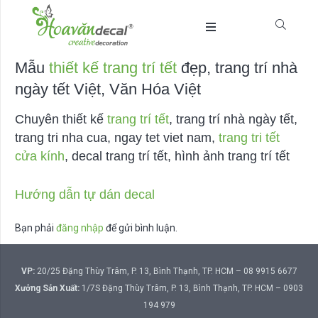
Mẫu
thiết kế trang trí tết
đẹp, trang trí nhà
ngày tết Việt, Văn Hóa Việt
Chuyên thiết kế
trang trí tết
, trang trí nhà ngày tết,
trang tri nha cua, ngay tet viet nam,
trang tri tết
cửa kính
, decal trang trí tết, hình ảnh trang trí tết
Hướng dẫn tự dán decal
Bạn phải
đăng nhập
để gửi bình luận.
VP:
20/25 Đặng Thùy Trâm, P. 13, Bình Thạnh, TP. HCM – 08 9915 6677
Xưởng Sản Xuất:
1/7S Đặng Thùy Trâm, P. 13, Bình Thạnh, TP. HCM – 0903
194 979