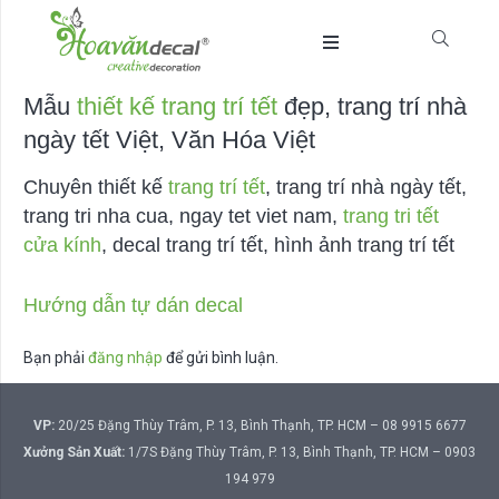
Mẫu
thiết kế trang trí tết
đẹp, trang trí nhà
ngày tết Việt, Văn Hóa Việt
Chuyên thiết kế
trang trí tết
, trang trí nhà ngày tết,
trang tri nha cua, ngay tet viet nam,
trang tri tết
cửa kính
, decal trang trí tết, hình ảnh trang trí tết
Hướng dẫn tự dán decal
Bạn phải
đăng nhập
để gửi bình luận.
VP:
20/25 Đặng Thùy Trâm, P. 13, Bình Thạnh, TP. HCM – 08 9915 6677
Xưởng Sản Xuất:
1/7S Đặng Thùy Trâm, P. 13, Bình Thạnh, TP. HCM – 0903
194 979