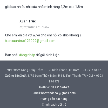
giá bao nhiêu nhi cửa nhà minh rộng 4,2m cao 1,8m
Xuân Trúc
07/02/2018 12:31 Chiều
Cho em xin giá với ạ, và cho em hỏi có ship không ạ.
tranxuantruc121099@gmail.com
Bạn phải
đăng nhập
để gửi bình luận.
VP:
20/25 Đặng Thùy Trâm, P. 13, Bình Thạnh, TP. HCM – 08 9915 6677
Xưởng Sản Xuất:
1/7S Đặng Thùy Trâm, P. 13, Bình Thạnh, TP. HCM – 0903
194 979
Hotline:
08 9915 6677
Email:
hoavandecal@gmail.com
Hướng dẫn đặt hàng
Chính sách đổi trả