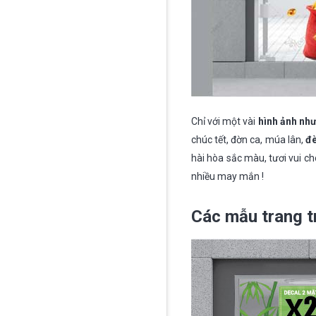
Chỉ với một vài
hình ảnh như
chúc tết, đờn ca, múa lân,
đè
hài hòa sắc màu, tươi vui c
nhiều may mắn !
Các mẫu trang tr