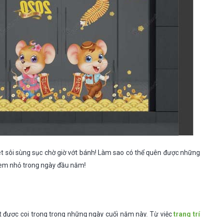
t sôi sùng sục chờ giờ vớt bánh! Làm sao có thể quên được những
c em nhỏ trong ngày đầu năm!
 được coi trọng trong những ngày cuối năm này. Từ việc
trang trí