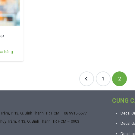
op
ua hàng
1
2
CUNG C
râm, P. 13, Q. Bình Thạnh, TP. HCM –
08 9915 6677
Decal O
ùy Trâm, P. 13, Q. Bình Thạnh, TP. HCM –
0903
Decal dá
Decal g