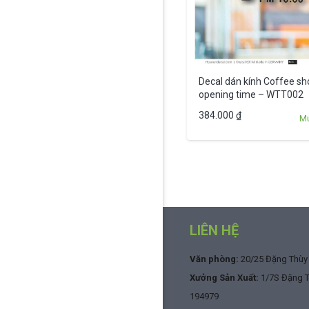
Decal dán kính Coffee sh
opening time – WTT002
384.000
₫
M
Phân
trang
bài
LIÊN HỆ
viết
Văn phòng:
20/25 Đặng Thùy T
Xưởng Sản Xuất:
1/7S Đặng Th
194979