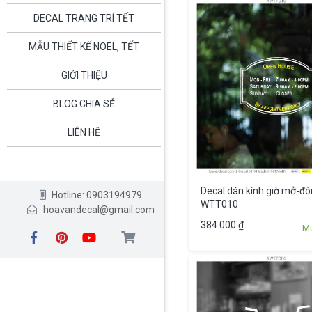
DECAL TRANG TRÍ TẾT
MẪU THIẾT KẾ NOEL, TẾT
GIỚI THIỆU
BLOG CHIA SẺ
LIÊN HỆ
Decal dán kính giờ mở-đó
Hotline: 0903194979
WTT010
hoavandecal@gmail.com
384.000
₫
M