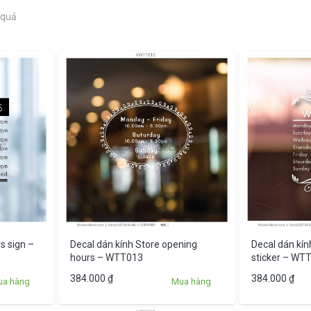
Được
 quả
sắp
xếp
theo
mới
nhất
s sign –
Decal dán kính Store opening
Decal dán kín
hours – WTT013
sticker – WT
384.000
₫
384.000
₫
ua hàng
Mua hàng