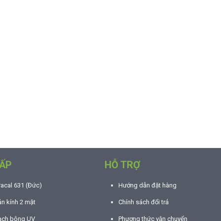
ẤP
HỖ TRỢ
racal 631 (Đức)
Hướng dẫn đặt hàng
n kính 2 mặt
Chính sách đổi trả
ạch bông UV
Phương thức vận chuyển