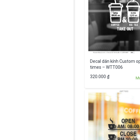
Decal dán kính Custom o
times – WTT006
320.000
₫
M