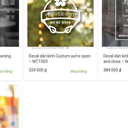
pening
Decal dán kính Custom we’re open
Decal dán kí
– WTT003
and close – 
324.000
₫
384.000
₫
ua hàng
Mua hàng