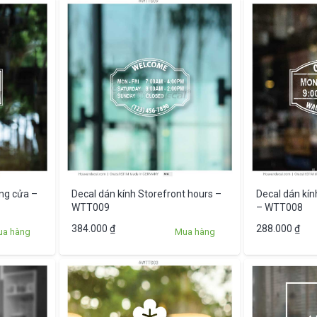
ng cửa –
Decal dán kính Storefront hours –
Decal dán kín
WTT009
– WTT008
384.000
₫
288.000
₫
ua hàng
Mua hàng