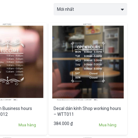
h Business hours
Decal dán kính Shop working hours
T012
– WTT011
384.000
₫
Mua hàng
Mua hàng