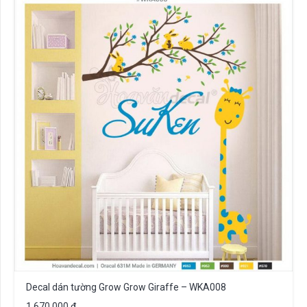
Decal dán tường Grow Grow Giraffe – WKA008
1.670.000
₫