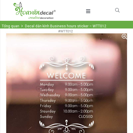
Tổng quan
Decal dán kính Business hours sticker – WTT012