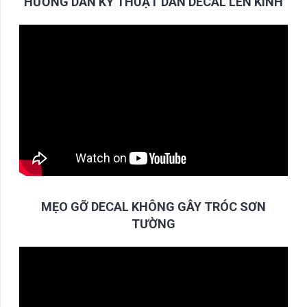
HƯỚNG DẪN KỸ THUẬT DÁN DECAL LÊN KÍNH
MẸO GỠ DECAL KHÔNG GÂY TRÓC SƠN
TƯỜNG