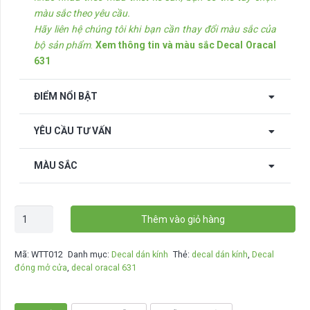
màu sắc theo yêu cầu.
Hãy liên hệ chúng tôi khi bạn cần thay đổi màu sắc của
bộ sản phẩm
.
Xem thông tin và màu sắc Decal Oracal
631
ĐIỂM NỔI BẬT
YÊU CẦU TƯ VẤN
MÀU SẮC
Decal
Thêm vào giỏ hàng
dán
kính
Mã:
WTT012
Danh mục:
Decal dán kính
Thẻ:
decal dán kính
,
Decal
Business
đóng mở cửa
,
decal oracal 631
hours
sticker
-