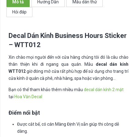
Mô tả
Hướng Dẫn
Mẫu dán thử
WTT012
Hỏi đáp
số
lượng
Decal Dán Kính Business Hours Sticker
– WTT012
Xin chào mọi người đến với cửa hàng chúng tôi đó là câu chào
thân thiện khi đi ngang qua quán. Mẫu
decal dán kính
WTT012
giờ đóng mở cửa rất phù hợp để sử dụng cho trang trí
cửa kính ở quán cà phê, nhà hàng, spa hoặc văn phòng…
Bạn có thể tham khảo thêm nhiều mẫu
decal dán kính 2 mặt
tại
Hoa Văn Decal
Điểm nổi bật
Được cắt bế, có cán Màng Định Vị sẵn giúp thi công dễ
dàng.