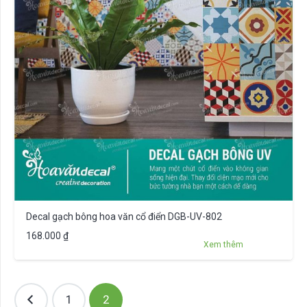
Decal gạch bông hoa văn cổ điển DGB-UV-802
168.000
₫
Xem thêm
Phân
1
2