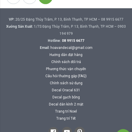
trang
bài
viết
VP:
20/25 Đặng Thùy Trâm, P. 13, Bình Thạnh, TP. HCM – 08 9915 6677
Xưởng Sản Xuất:
1/7S Đặng Thùy Trâm, P. 13, Bình Thạnh, TP. HCM – 0903
194 979
Hotline:
08 9915 6677
Email:
hoavandecal@gmail.com
Hướng dẫn đặt hàng
Chính sách đổi trả
Phương thức vận chuyển
Câu hỏi thường gặp (FAQ)
Chính sách sử dụng
Decal Oracal 631
Decal gạch bông
Decal dán kính 2 mặt
Trang trí Noel
Trang trí Tết