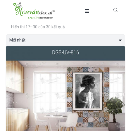
Được
Hiển thị 17–30 của 30 kết quả
sắp
xếp
theo
mới
nhất