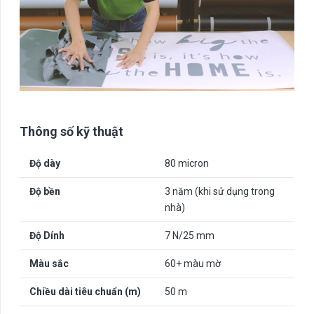
Thông số kỹ thuật
Độ dày
80 micron
Độ bền
3 năm (khi sử dụng trong
nhà)
Độ Dính
7 N/25 mm
Màu sắc
60+ màu mờ
Chiều dài tiêu chuẩn (m)
50 m