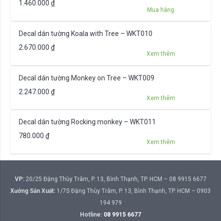
1.460.000
₫
Mua hàng
Decal dán tường Koala with Tree – WKT010
2.670.000
₫
Xem thêm
Decal dán tường Monkey on Tree – WKT009
2.247.000
₫
Xem thêm
Decal dán tường Rocking monkey – WKT011
780.000
₫
Xem thêm
VP:
20/25 Đặng Thùy Trâm, P. 13, Bình Thạnh, TP. HCM – 08 9915 6677
Xưởng Sản Xuất:
1/7S Đặng Thùy Trâm, P. 13, Bình Thạnh, TP. HCM – 0903
194 979
Hotline:
08 9915 6677