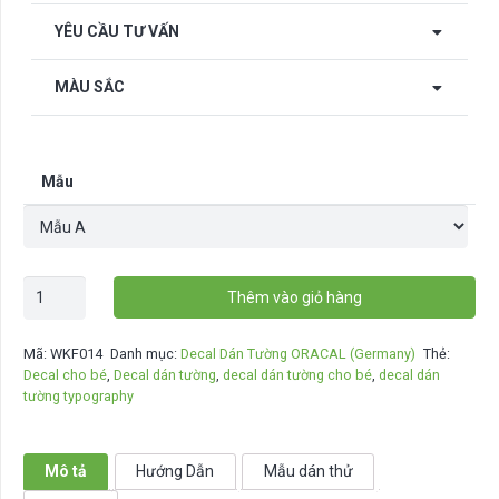
YÊU CẦU TƯ VẤN
MÀU SẮC
Mẫu
Decal
Thêm vào giỏ hàng
chữ
dán
Mã:
WKF014
Danh mục:
Decal Dán Tường ORACAL (Germany)
Thẻ:
tường
Decal cho bé
,
Decal dán tường
,
decal dán tường cho bé
,
decal dán
Where
tường typography
life
begin
-
Mô tả
Hướng Dẫn
Mẫu dán thử
WKF014