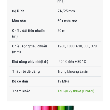
nhà)
Độ Dính
7 N/25 mm
Màu sắc
60+ màu mờ
Chiều dài tiêu chuẩn
50 m
(m)
Chiều rộng tiêu chuẩn
1260, 1000, 630, 500, 378
(mm)
Khả năng chịu nhiệt độ
-40 ° C đến + 80 ° C
Tháo rời dễ dàng
Trong khoảng 2 năm
Độ co dãn
19 MPa
Tham khảo
Tài liệu kỹ thuật (Orafol)