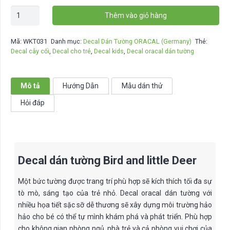
Decal
Thêm vào giỏ hàng
dán
tường
Mã:
WKT031
Danh mục:
Decal Dán Tường ORACAL (Germany)
Thẻ:
Bird
Decal cây cối
,
Decal cho trẻ
,
Decal kids
,
Decal oracal dán tường
and
little
Deer
Mô tả
Hướng Dẫn
Mẫu dán thử
-
Hỏi đáp
WKT031
số
lượng
Decal dán tường Bird and little Deer
Một bức tường được trang trí phù hợp sẽ kích thích tối đa sự
tò mò, sáng tạo của trẻ nhỏ. Decal oracal dán tường với
nhiều họa tiết sặc sỡ dễ thương sẽ xây dựng môi trường hảo
hảo cho bé có thể tự mình khám phá và phát triển. Phù hợp
cho không gian phòng ngủ, nhà trẻ và cả phòng vui chơi của