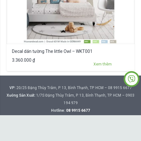
Decal dán tường The little Owl – WKT001
3.360.000
₫
Xem thêm
VP:
20/25 Đặng Thùy Trâm, P. 13, Bình Thạnh, TP. HCM – 08 9915 6677
Xưởng Sản Xuất:
1/7S Đặng Thùy Trâm, P. 13, Bình Thạnh, TP. HCM – 0903
194 979
Hotline:
08 9915 6677
Email:
hoavandecal@gmail.com
Hướng dẫn đặt hàng
Chính sách đổi trả
Phương thức vận chuyển