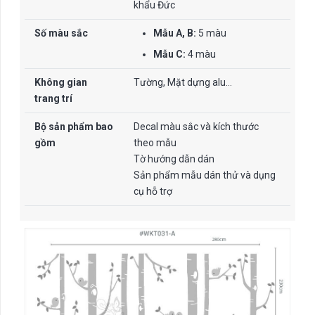
khẩu Đức
Số màu sắc
Mẫu A, B:
5 màu
Mẫu C:
4 màu
Không gian
Tường, Mặt dựng alu…
trang trí
Bộ sản phẩm bao
Decal màu sắc và kích thước
gồm
theo mẫu
Tờ hướng dẫn dán
Sản phẩm mẫu dán thử và dụng
cụ hỗ trợ