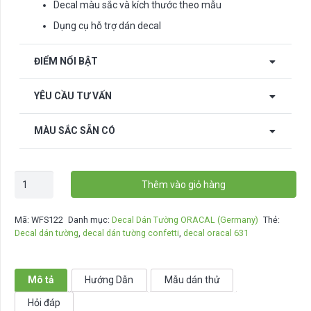
Decal màu sắc và kích thước theo mẫu
Dụng cụ hỗ trợ dán decal
ĐIỂM NỔI BẬT
YÊU CẦU TƯ VẤN
MÀU SẮC SẴN CÓ
Decal
Thêm vào giỏ hàng
dán
tường
Mã:
WFS122
Danh mục:
Decal Dán Tường ORACAL (Germany)
Thẻ:
Confetti
Decal dán tường
,
decal dán tường confetti
,
decal oracal 631
-
WFS122
số
Mô tả
Hướng Dẫn
Mẫu dán thử
lượng
Hỏi đáp