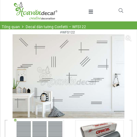
Tổng quan
Decal dán tường Confetti – WFS122