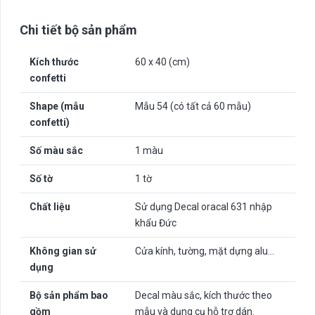
Chi tiết bộ sản phẩm
Kích thước
60 x 40 (cm)
confetti
Shape (mẫu
Mẫu 54 (có tất cả 60 mẫu)
confetti)
Số màu sắc
1 màu
Số tờ
1 tờ
Chất liệu
Sử dụng Decal oracal 631 nhập
khẩu Đức
Không gian sử
Cửa kính, tường, mặt dựng alu…
dụng
Bộ sản phẩm bao
Decal màu sắc, kích thước theo
gồm
mẫu và dụng cụ hỗ trợ dán.