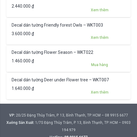
2.440.000
₫
Xem thêm
Decal dán tường Friendly forest Owls – WKT003
3.600.000
₫
Xem thêm
Decal dán tường Flower Season – WKT022
1.460.000
₫
Mua hàng
Decal dán tường Deer under Flower tree – WKT007
1.640.000
₫
Xem thêm
VP:
20/25 Đặng Thùy Trâm, P. 13, Bình Thạnh, TP. HCM – 08 9915 6677
Xưởng Sản Xuất:
1/7S Đặng Thùy Trâm, P. 13, Bình Thạnh, TP. HCM – 0903
194 979