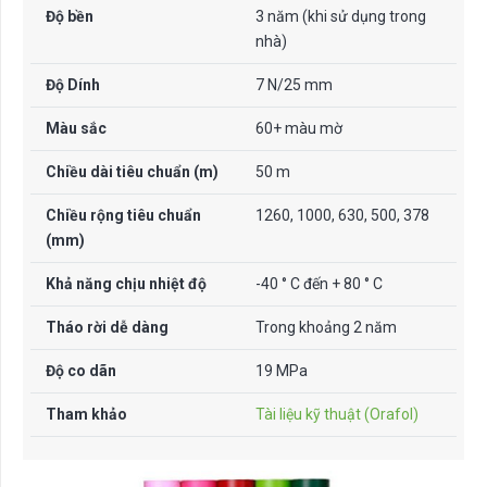
Độ bền
3 năm (khi sử dụng trong
nhà)
Độ Dính
7 N/25 mm
Màu sắc
60+ màu mờ
Chiều dài tiêu chuẩn (m)
50 m
Chiều rộng tiêu chuẩn
1260, 1000, 630, 500, 378
(mm)
Khả năng chịu nhiệt độ
-40 ° C đến + 80 ° C
Tháo rời dễ dàng
Trong khoảng 2 năm
Độ co dãn
19 MPa
Tham khảo
Tài liệu kỹ thuật (Orafol)