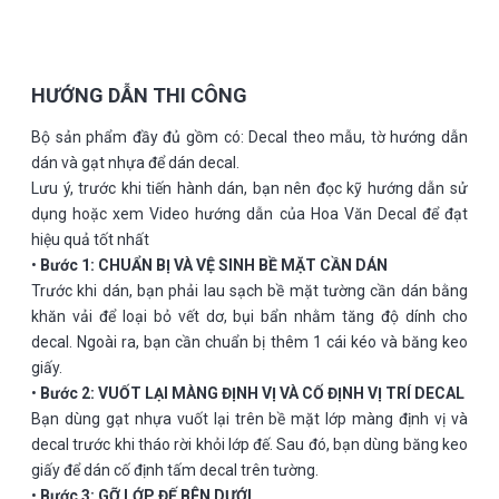
HƯỚNG DẪN THI CÔNG
Bộ sản phẩm đầy đủ gồm có: Decal theo mẫu, tờ hướng dẫn
dán và gạt nhựa để dán decal.
Lưu ý, trước khi tiến hành dán, bạn nên đọc kỹ hướng dẫn sử
dụng hoặc xem Video hướng dẫn của Hoa Văn Decal để đạt
hiệu quả tốt nhất
•
Bước 1:
CHUẨN BỊ VÀ VỆ SINH BỀ MẶT CẦN DÁN
Trước khi dán, bạn phải lau sạch bề mặt tường cần dán bằng
khăn vải để loại bỏ vết dơ, bụi bẩn nhằm tăng độ dính cho
decal. Ngoài ra, bạn cần chuẩn bị thêm 1 cái kéo và băng keo
giấy.
•
Bước 2:
VUỐT LẠI MÀNG ĐỊNH VỊ VÀ CỐ ĐỊNH VỊ TRÍ DECAL
Bạn dùng gạt nhựa vuốt lại trên bề mặt lớp màng định vị và
decal trước khi tháo rời khỏi lớp đế. Sau đó, bạn dùng băng keo
giấy để dán cố định tấm decal trên tường.
•
Bước 3:
GỠ LỚP ĐẾ BÊN DƯỚI