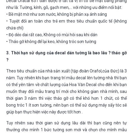
Decal Oracal 631 dán được ở tất cả vị trí có bề mặt bằng phẳng
như là: Tường, kính, gỗ, gạch men,… với những ưu điểm nổi bật:
• Bề mặt mờ như sơn nước, không bị phản xạ ánh sáng
• Tuyệt đối an toàn cho trẻ em theo tiêu chuẩn quốc tế (không
chứa chì)
• Độ dẻo dai rất cao, Không có mùi hôi sau khi dán
• Tháo gỡ không để lại keo, không tróc sơn tường
3. Thời hạn sử dụng của decal dán tường là bao lâu ? tháo gỡ
?
Theo tiêu chuẩn của nhà sản xuất (tập đoàn Orafol,của Đức) là 3
năm. Tuy nhiên khi bạn trang trí mẫu decal lên tường nhà thì bạn
có thể yên tâm về chất lượng của Hoa Văn Decal cho đến khi bạn
muốn thay đổi mẫu trang trí mới cho không gian nhà mình, sau
thời gian 3 năm thì việc tháo gỡ có thể khó hơn 1 chút, có thể
bong tróc 1 ít sơn tường, nên bạn có thể sử dụng máy sấy tóc sẽ
giúp bạn thực hiện việc này được tốt hơn .
Tuy nhiên sau thời gian sử dụng lâu dài thì bạn cũng nên tự
thưởng cho mình 1 bức tường sơn mới và chọn cho mình mẫu