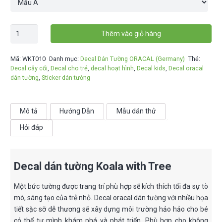
Decal
Thêm vào giỏ hàng
dán
tường
Mã:
WKT010
Danh mục:
Decal Dán Tường ORACAL (Germany)
Thẻ:
Koala
Decal cây cối
,
Decal cho trẻ
,
decal hoạt hình
,
Decal kids
,
Decal oracal
with
dán tường
,
Sticker dán tường
Tree
-
WKT010
Mô tả
Hướng Dẫn
Mẫu dán thử
số
Hỏi đáp
lượng
Decal dán tường Koala with Tree
Một bức tường được trang trí phù hợp sẽ kích thích tối đa sự tò
mò, sáng tạo của trẻ nhỏ. Decal oracal dán tường với nhiều họa
tiết sặc sỡ dễ thương sẽ xây dựng môi trường hảo hảo cho bé
có thể tự mình khám phá và phát triển. Phù hợp cho không