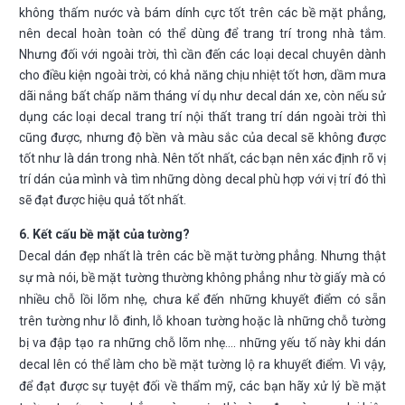
không thấm nước và bám dính cực tốt trên các bề mặt phẳng,
nên decal hoàn toàn có thể dùng để trang trí trong nhà tắm.
Nhưng đối với ngoài trời, thì cần đến các loại decal chuyên dành
cho điều kiện ngoài trời, có khả năng chịu nhiệt tốt hơn, dầm mưa
dãi nắng bất chấp năm tháng ví dụ như decal dán xe, còn nếu sử
dụng các loại decal trang trí nội thất trang trí dán ngoài trời thì
cũng được, nhưng độ bền và màu sắc của decal sẽ không được
tốt như là dán trong nhà. Nên tốt nhất, các bạn nên xác định rõ vị
trí dán của mình và tìm những dòng decal phù hợp với vị trí đó thì
sẽ đạt được hiệu quả tốt nhất.
6. Kết cấu bề mặt của tường?
Decal dán đẹp nhất là trên các bề mặt tường phẳng. Nhưng thật
sự mà nói, bề mặt tường thường không phẳng như tờ giấy mà có
nhiều chỗ lồi lõm nhẹ, chưa kể đến những khuyết điểm có sẵn
trên tường như lỗ đinh, lỗ khoan tường hoặc là những chỗ tường
bị va đập tạo ra những chỗ lõm nhẹ…. những yếu tố này khi dán
decal lên có thể làm cho bề mặt tường lộ ra khuyết điểm. Vì vậy,
để đạt được sự tuyệt đối về thẩm mỹ, các bạn hãy xử lý bề mặt