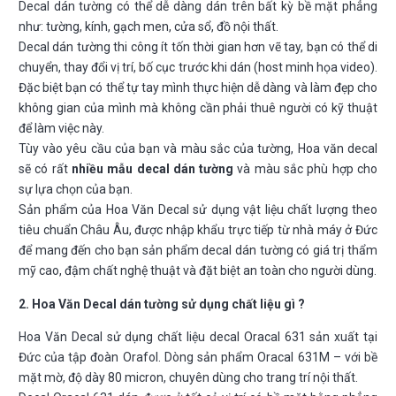
Decal dán tường có thể dễ dàng dán trên bất kỳ bề mặt phẳng
như: tường, kính, gạch men, cửa sổ, đồ nội thất.
Decal dán tường thi công ít tốn thời gian hơn vẽ tay, bạn có thể di
chuyển, thay đổi vị trí, bố cục trước khi dán (host minh họa video).
Đặc biệt bạn có thể tự tay mình thực hiện dễ dàng và làm đẹp cho
không gian của mình mà không cần phải thuê người có kỹ thuật
để làm việc này.
Tùy vào yêu cầu của bạn và màu sắc của tường, Hoa văn decal
sẽ có rất
nhiều mẫu decal dán tường
và màu sắc phù hợp cho
sự lựa chọn của bạn.
Sản phẩm của Hoa Văn Decal sử dụng vật liệu chất lượng theo
tiêu chuẩn Châu Âu, được nhập khẩu trực tiếp từ nhà máy ở Đức
để mang đến cho bạn sản phẩm decal dán tường có giá trị thẩm
mỹ cao, đậm chất nghệ thuật và đặt biệt an toàn cho người dùng.
2. Hoa Văn Decal dán tường sử dụng chất liệu gì ?
Hoa Văn Decal sử dụng chất liệu decal Oracal 631 sản xuất tại
Đức của tập đoàn Orafol. Dòng sản phẩm Oracal 631M – với bề
mặt mờ, độ dày 80 micron, chuyên dùng cho trang trí nội thất.