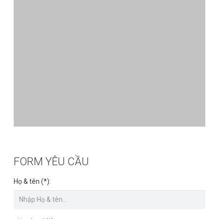
FORM YÊU CẦU
Họ & tên (*):