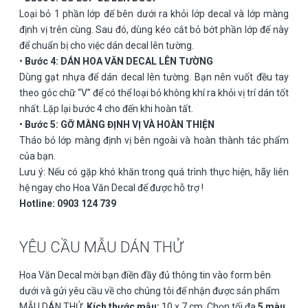
Loại bỏ 1 phần lớp đế bên dưới ra khỏi lớp decal và lớp màng
định vị trên cùng. Sau đó, dùng kéo cắt bỏ bớt phần lớp đế này
để chuẩn bị cho việc dán decal lên tường.
•
Bước 4: DÁN HOA VĂN DECAL LÊN TƯỜNG
Dùng gạt nhựa để dán decal lên tường. Bạn nên vuốt đều tay
theo góc chữ “V” để có thể loại bỏ không khí ra khỏi vị trí dán tốt
nhất. Lặp lại bước 4 cho đến khi hoàn tất.
•
Bước 5: GỠ MÀNG ĐỊNH VỊ VÀ HOÀN THIỆN
Tháo bỏ lớp màng định vị bên ngoài và hoàn thành tác phẩm
của bạn.
Lưu ý: Nếu có gặp khó khăn trong quá trình thực hiện, hãy liên
hệ ngay cho Hoa Văn Decal để được hỗ trợ !
Hotline: 0903 124 739
YÊU CẦU MẪU DÁN THỬ
Hoa Văn Decal mời bạn điền đầy đủ thông tin vào form bên
dưới và gửi yêu cầu về cho chúng tôi để nhận được sản phẩm
MẪU DÁN THỬ.
Kích thước mẫu:
10 x 7 cm, Chọn tối đa
5 màu
.