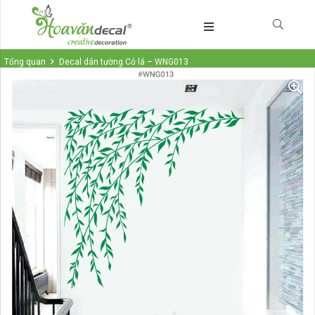
Tổng quan
Decal dán tường Cỏ lá – WNG013