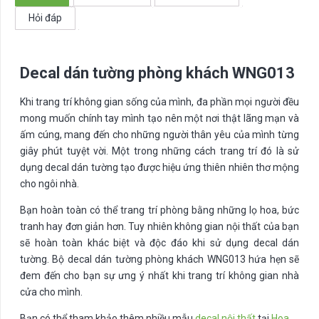
số
Hỏi đáp
lượng
Decal dán tường phòng khách WNG013
Khi trang trí không gian sống của mình, đa phần mọi người đều
mong muốn chính tay mình tạo nên một nơi thật lãng mạn và
ấm cúng, mang đến cho những người thân yêu của mình từng
giây phút tuyệt vời. Một trong những cách trang trí đó là sử
dụng decal dán tường tạo được hiệu ứng thiên nhiên thơ mộng
cho ngôi nhà.
Bạn hoàn toàn có thể trang trí phòng bằng những lọ hoa, bức
tranh hay đơn giản hơn. Tuy nhiên không gian nội thất của bạn
sẽ hoàn toàn khác biệt và độc đáo khi sử dụng decal dán
tường. Bộ decal dán tường phòng khách WNG013 hứa hẹn sẽ
đem đến cho bạn sự ưng ý nhất khi trang trí không gian nhà
cửa cho mình.
Bạn có thể tham khảo thêm nhiều mẫu
decal nội thất
tại
Hoa