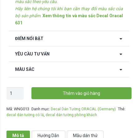
màu sắc theo yêu cầu.
Hãy liên hệ chúng tôi khi bạn cần thay đổi màu sắc của
bộ sản phẩm
.
Xem thông tin và màu sắc Decal Oracal
631
ĐIỂM NỔI BẬT
YÊU CẦU TƯ VẤN
MÀU SẮC
Decal
Thêm vào giỏ hàng
dán
tường
Mã:
WNG013
Danh mục:
Decal Dán Tường ORACAL (Germany)
Thẻ:
Cỏ
decal dán tường cỏ lá
,
decal dán tường phòng khách
lá
-
WNG013
Mô tả
Hướng Dẫn
Mẫu dán thử