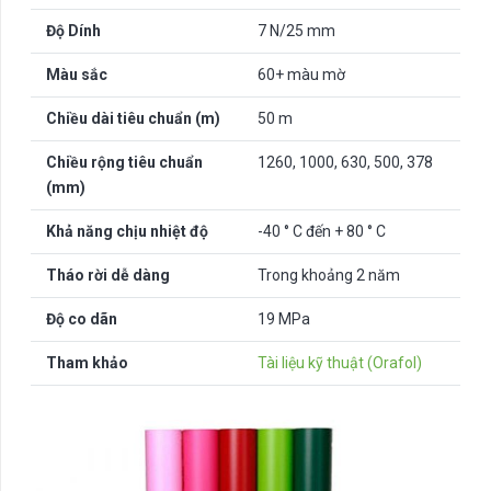
Độ Dính
7 N/25 mm
Màu sắc
60+ màu mờ
Chiều dài tiêu chuẩn (m)
50 m
Chiều rộng tiêu chuẩn
1260, 1000, 630, 500, 378
(mm)
Khả năng chịu nhiệt độ
-40 ° C đến + 80 ° C
Tháo rời dễ dàng
Trong khoảng 2 năm
Độ co dãn
19 MPa
Tham khảo
Tài liệu kỹ thuật (Orafol)