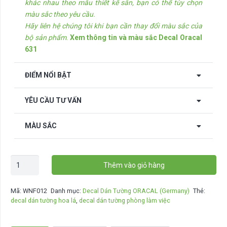
khác nhau theo mẫu thiết kế sẵn, bạn có thể tùy chọn
màu sắc theo yêu cầu.
Hãy liên hệ chúng tôi khi bạn cần thay đổi màu sắc của
bộ sản phẩm
.
Xem thông tin và màu sắc Decal Oracal
631
ĐIỂM NỔI BẬT
YÊU CẦU TƯ VẤN
MÀU SẮC
Decal
Thêm vào giỏ hàng
dán
tường
Mã:
WNF012
Danh mục:
Decal Dán Tường ORACAL (Germany)
Thẻ:
Hoa
decal dán tường hoa lá
,
decal dán tường phòng làm việc
Lá
-