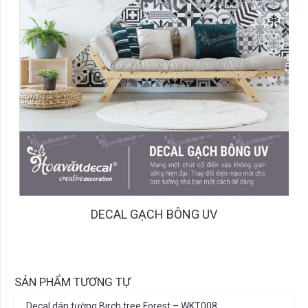
DECAL GẠCH BÔNG UV
SẢN PHẨM TƯƠNG TỰ
Decal dán tường Birch tree Forest – WKT008