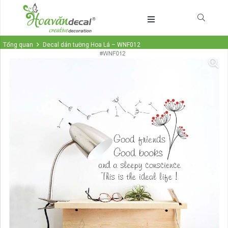
Tổng quan
Decal dán tường Hoa Lá – WNF012