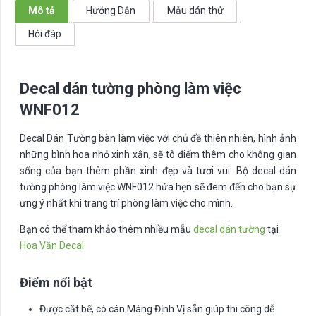
WNF012
Mô tả
Hướng Dẫn
Mẫu dán thử
số
Hỏi đáp
lượng
Decal dán tường phòng làm việc
WNF012
Decal Dán Tường bàn làm việc với chủ đề thiên nhiên, hình ảnh
những bình hoa nhỏ xinh xắn, sẽ tô điểm thêm cho không gian
sống của bạn thêm phần xinh đẹp và tươi vui. Bộ decal dán
tường phòng làm việc WNF012 hứa hẹn sẽ đem đến cho bạn sự
ưng ý nhất khi trang trí phòng làm việc cho mình.
Bạn có thể tham khảo thêm nhiều mẫu
decal dán tường
tại
Hoa Văn Decal
Điểm nổi bật
Được cắt bế, có cán Màng Định Vị sẵn giúp thi công dễ