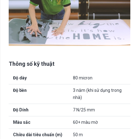
Thông số kỹ thuật
Độ dày
80 micron
Độ bền
3 năm (khi sử dụng trong
nhà)
Độ Dính
7 N/25 mm
Màu sắc
60+ màu mờ
Chiều dài tiêu chuẩn (m)
50 m