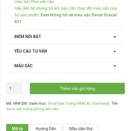
màu sắc theo yêu cầu.
Hãy liên hệ chúng tôi khi bạn cần thay đổi màu sắc của
bộ sản phẩm
.
Xem thông tin và màu sắc Decal Oracal
631
ĐIỂM NỔI BẬT
YÊU CẦU TƯ VẤN
MÀU SẮC
Decal
Thêm vào giỏ hàng
dán
tường
Mã:
WNF036
Danh mục:
Decal Dán Tường ORACAL (Germany)
Thẻ:
Hoa
decal dán tường phòng làm việc
Lá
-
WNF036
Mô tả
Hướng Dẫn
Mẫu dán thử