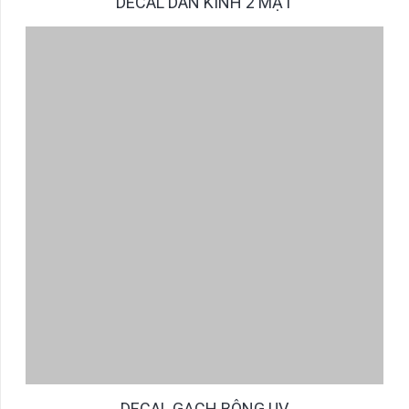
DECAL DÁN KÍNH 2 MẶT
DECAL GẠCH BÔNG UV