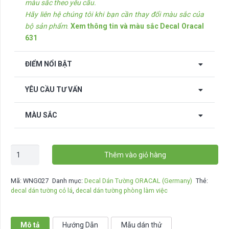
màu sắc theo yêu cầu.
Hãy liên hệ chúng tôi khi bạn cần thay đổi màu sắc của
bộ sản phẩm
.
Xem thông tin và màu sắc Decal Oracal
631
ĐIỂM NỔI BẬT
YÊU CẦU TƯ VẤN
MÀU SẮC
Decal
Thêm vào giỏ hàng
dán
tường
Mã:
WNG027
Danh mục:
Decal Dán Tường ORACAL (Germany)
Thẻ:
Cỏ
decal dán tường cỏ lá
,
decal dán tường phòng làm việc
lá
-
WNG027
Mô tả
Hướng Dẫn
Mẫu dán thử