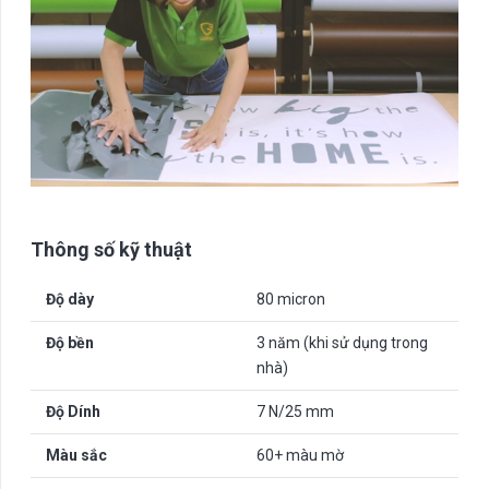
Thông số kỹ thuật
Độ dày
80 micron
Độ bền
3 năm (khi sử dụng trong
nhà)
Độ Dính
7 N/25 mm
Màu sắc
60+ màu mờ