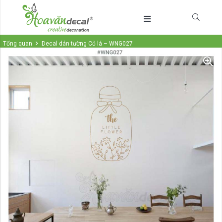
Tổng quan
Decal dán tường Cỏ lá – WNG027