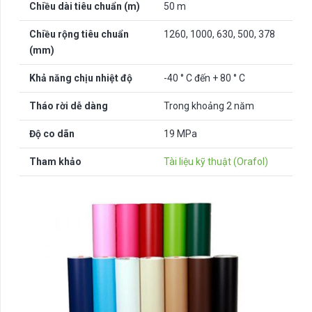
Chiều dài tiêu chuẩn (m)
50 m
Chiều rộng tiêu chuẩn
1260, 1000, 630, 500, 378
(mm)
Khả năng chịu nhiệt độ
-40 ° C đến + 80 ° C
Tháo rời dễ dàng
Trong khoảng 2 năm
Độ co dãn
19 MPa
Tham khảo
Tài liệu kỹ thuật (Orafol)