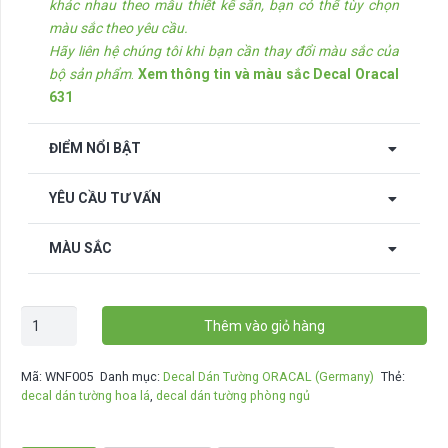
khác nhau theo mẫu thiết kế sẵn, bạn có thể tùy chọn
màu sắc theo yêu cầu.
Hãy liên hệ chúng tôi khi bạn cần thay đổi màu sắc của
bộ sản phẩm
.
Xem thông tin và màu sắc Decal Oracal
631
ĐIỂM NỔI BẬT
YÊU CẦU TƯ VẤN
MÀU SẮC
Decal
Thêm vào giỏ hàng
dán
tường
Mã:
WNF005
Danh mục:
Decal Dán Tường ORACAL (Germany)
Thẻ:
Hoa
decal dán tường hoa lá
,
decal dán tường phòng ngủ
Lá
-