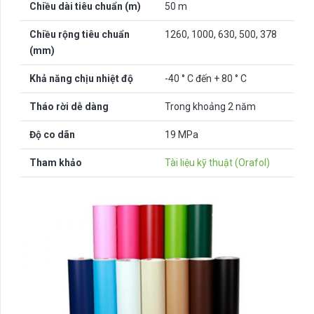
Chiều dài tiêu chuẩn (m)
50 m
Chiều rộng tiêu chuẩn
1260, 1000, 630, 500, 378
(mm)
Khả năng chịu nhiệt độ
-40 ° C đến + 80 ° C
Tháo rời dễ dàng
Trong khoảng 2 năm
Độ co dãn
19 MPa
Tham khảo
Tài liệu kỹ thuật (Orafol)