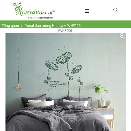
Tổng quan
Decal dán tường Hoa Lá – WNF005