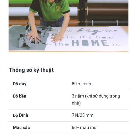
Thông số kỹ thuật
Độ dày
80 micron
Độ bền
3 năm (khi sử dụng trong
nhà)
Độ Dính
7 N/25 mm
Màu sắc
60+ màu mờ